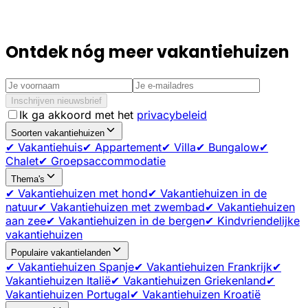
Ontdek nóg meer vakantiehuizen
Inschrijven nieuwsbrief
Ik ga akkoord met het
privacybeleid
Soorten vakantiehuizen
✔ Vakantiehuis
✔ Appartement
✔ Villa
✔ Bungalow
✔
Chalet
✔ Groepsaccommodatie
Thema's
✔ Vakantiehuizen met hond
✔ Vakantiehuizen in de
natuur
✔ Vakantiehuizen met zwembad
✔ Vakantiehuizen
aan zee
✔ Vakantiehuizen in de bergen
✔ Kindvriendelijke
vakantiehuizen
Populaire vakantielanden
✔ Vakantiehuizen Spanje
✔ Vakantiehuizen Frankrijk
✔
Vakantiehuizen Italië
✔ Vakantiehuizen Griekenland
✔
Vakantiehuizen Portugal
✔ Vakantiehuizen Kroatië