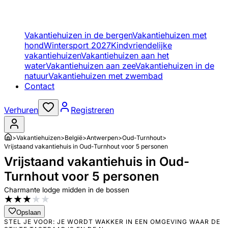
Vakantiehuizen in de bergen
Vakantiehuizen met
hond
Wintersport 2027
Kindvriendelijke
vakantiehuizen
Vakantiehuizen aan het
water
Vakantiehuizen aan zee
Vakantiehuizen in de
natuur
Vakantiehuizen met zwembad
Contact
Verhuren
Registreren
>
Vakantiehuizen
>
België
>
Antwerpen
>
Oud-Turnhout
>
Vrijstaand vakantiehuis in Oud-Turnhout voor 5 personen
Vrijstaand vakantiehuis in Oud-
Turnhout voor 5 personen
Charmante lodge midden in de bossen
★
★
★
★
★
Opslaan
STEL JE VOOR: JE WORDT WAKKER IN EEN OMGEVING WAAR DE