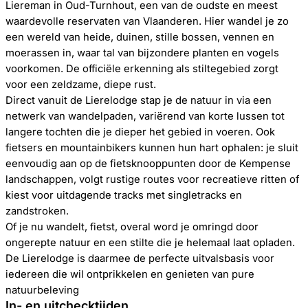
Liereman in Oud-Turnhout, een van de oudste en meest
waardevolle reservaten van Vlaanderen. Hier wandel je zo
een wereld van heide, duinen, stille bossen, vennen en
moerassen in, waar tal van bijzondere planten en vogels
voorkomen. De officiële erkenning als stiltegebied zorgt
voor een zeldzame, diepe rust.
Direct vanuit de Lierelodge stap je de natuur in via een
netwerk van wandelpaden, variërend van korte lussen tot
langere tochten die je dieper het gebied in voeren. Ook
fietsers en mountainbikers kunnen hun hart ophalen: je sluit
eenvoudig aan op de fietsknooppunten door de Kempense
landschappen, volgt rustige routes voor recreatieve ritten of
kiest voor uitdagende tracks met singletracks en
zandstroken.
Of je nu wandelt, fietst, overal word je omringd door
ongerepte natuur en een stilte die je helemaal laat opladen.
De Lierelodge is daarmee de perfecte uitvalsbasis voor
iedereen die wil ontprikkelen en genieten van pure
natuurbeleving
In- en uitchecktijden