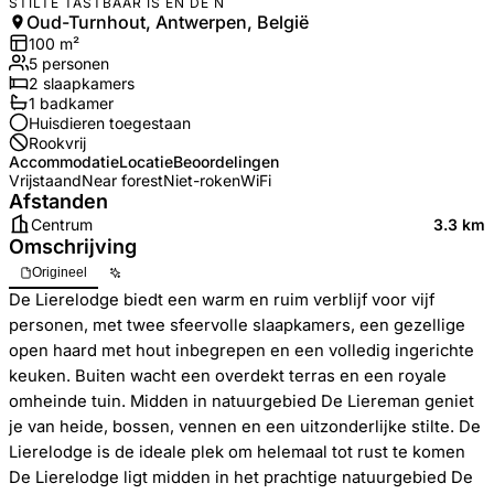
STILTE TASTBAAR IS EN DE N
Oud-Turnhout, Antwerpen, België
100
m²
5
personen
2
slaapkamers
1
badkamer
Huisdieren toegestaan
Rookvrij
Accommodatie
Locatie
Beoordelingen
Vrijstaand
Near forest
Niet-roken
WiFi
Afstanden
Centrum
3.3 km
Omschrijving
Origineel
De Lierelodge biedt een warm en ruim verblijf voor vijf
personen, met twee sfeervolle slaapkamers, een gezellige
open haard met hout inbegrepen en een volledig ingerichte
keuken. Buiten wacht een overdekt terras en een royale
omheinde tuin. Midden in natuurgebied De Liereman geniet
je van heide, bossen, vennen en een uitzonderlijke stilte. De
Lierelodge is de ideale plek om helemaal tot rust te komen
De Lierelodge ligt midden in het prachtige natuurgebied De