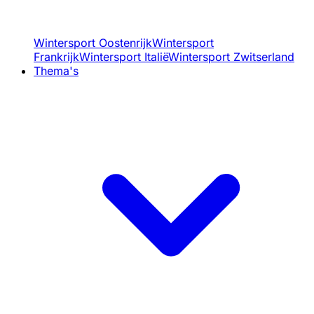
Wintersport Oostenrijk
Wintersport
Frankrijk
Wintersport Italië
Wintersport Zwitserland
Thema's