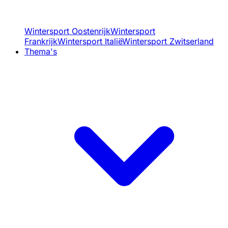
Wintersport Oostenrijk
Wintersport
Frankrijk
Wintersport Italië
Wintersport Zwitserland
Thema's