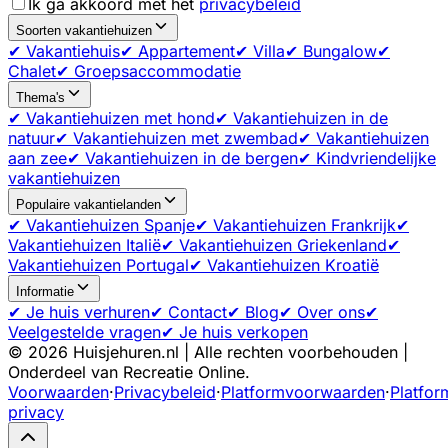
Ik ga akkoord met het
privacybeleid
Soorten vakantiehuizen
✔ Vakantiehuis
✔ Appartement
✔ Villa
✔ Bungalow
✔
Chalet
✔ Groepsaccommodatie
Thema's
✔ Vakantiehuizen met hond
✔ Vakantiehuizen in de
natuur
✔ Vakantiehuizen met zwembad
✔ Vakantiehuizen
aan zee
✔ Vakantiehuizen in de bergen
✔ Kindvriendelijke
vakantiehuizen
Populaire vakantielanden
✔ Vakantiehuizen Spanje
✔ Vakantiehuizen Frankrijk
✔
Vakantiehuizen Italië
✔ Vakantiehuizen Griekenland
✔
Vakantiehuizen Portugal
✔ Vakantiehuizen Kroatië
Informatie
✔ Je huis verhuren
✔ Contact
✔ Blog
✔ Over ons
✔
Veelgestelde vragen
✔ Je huis verkopen
©
2026
Huisjehuren.nl | Alle rechten voorbehouden |
Onderdeel van Recreatie Online.
Voorwaarden
·
Privacybeleid
·
Platformvoorwaarden
·
Platfor
privacy