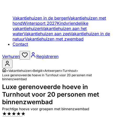
Vakantiehuizen in de bergen
Vakantiehuizen met
hond
Wintersport 2027
Kindvriendelijke
vakantiehuizen
Vakantiehuizen aan het
water
Vakantiehuizen aan zee
Vakantiehuizen in de
natuur
Vakantiehuizen met zwembad
Contact
Verhuren
Registreren
>
Vakantiehuizen
>
België
>
Antwerpen
>
Turnhout
>
Luxe gerenoveerde hoeve in Turnhout voor 20 personen met
binnenzwembad
Luxe gerenoveerde hoeve in
Turnhout voor 20 personen met
binnenzwembad
Prachtige hoeve voor groepen met binnenzwembad
★
★
★
★
★