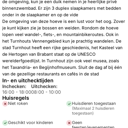
de omgeving, kun je een duik nemen in je heerlijke privé
binnenzwembad. Er zijn 3 duplex slaapkamers met bedden
onder in de slaapkamer en op de vide
De omgeving van deze hoeve is een lust voor het oog. Zover
je kunt kijken zie je bossen en weiden. Rondom de hoeve
lopen veel wandel-, fiets-, en mountainbikeroutes. Ook in
het Turnhouts Vennengebied kun je prachtig wandelen. De
stad Turnhout heeft een rijke geschiedenis, het Kasteel van
de Hertogen van Brabant staat op de UNESCO
werelderfgoedlijst. In Turnhout zijn ook veel musea, zoals
het Taxandria- en Begijnhofmuseum. Sluit de dag af bij één
van de gezellige restaurants en cafés in de stad
In- en uitchecktijden
Inchecken:
Uitchecken:
16:00
-
18:00
08:00
-
10:00
Huisregels
Niet roken
Huisdieren toegestaan
✕
✓
(
Maximaal 2 huisdieren
toegestaan
)
Geschikt voor kinderen
Geen
✓
✕
feesten/evenementen