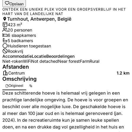
Opslaan
ONTDEK EEN UNIEKE PLEK VOOR EEN GROEPSVERBLIJF IN HET
HART VAN DE LANDELIJKE NAT
Turnhout, Antwerpen, België
423
m²
20
personen
6
slaapkamers
5
badkamer
s
Huisdieren toegestaan
Rookvrij
Accommodatie
Locatie
Beoordelingen
Niet-roken
WiFi
Not detached
Near forest
Farm
Rural
Afstanden
Centrum
1.2 km
Omschrijving
Origineel
Deze schitterende hoeve is helemaal vrij gelegen in een
prachtige landelijke omgeving. De hoeve is voor groepen en
beschikt over alle mogelijke luxe. De geschakelde hoeve is
al meer dan 100 jaar oud en is helemaal gerenoveerd (jan.
2024). In de recreatieruimte kun je samen leuke spellen
doen, en na een drukke dag vol gezelligheid in het huis en