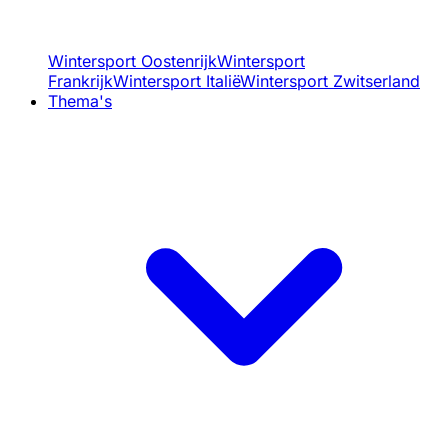
Wintersport Oostenrijk
Wintersport
Frankrijk
Wintersport Italië
Wintersport Zwitserland
Thema's