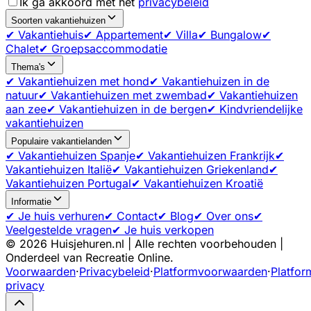
Ik ga akkoord met het
privacybeleid
Soorten vakantiehuizen
✔ Vakantiehuis
✔ Appartement
✔ Villa
✔ Bungalow
✔
Chalet
✔ Groepsaccommodatie
Thema's
✔ Vakantiehuizen met hond
✔ Vakantiehuizen in de
natuur
✔ Vakantiehuizen met zwembad
✔ Vakantiehuizen
aan zee
✔ Vakantiehuizen in de bergen
✔ Kindvriendelijke
vakantiehuizen
Populaire vakantielanden
✔ Vakantiehuizen Spanje
✔ Vakantiehuizen Frankrijk
✔
Vakantiehuizen Italië
✔ Vakantiehuizen Griekenland
✔
Vakantiehuizen Portugal
✔ Vakantiehuizen Kroatië
Informatie
✔ Je huis verhuren
✔ Contact
✔ Blog
✔ Over ons
✔
Veelgestelde vragen
✔ Je huis verkopen
©
2026
Huisjehuren.nl | Alle rechten voorbehouden |
Onderdeel van Recreatie Online.
Voorwaarden
·
Privacybeleid
·
Platformvoorwaarden
·
Platfor
privacy