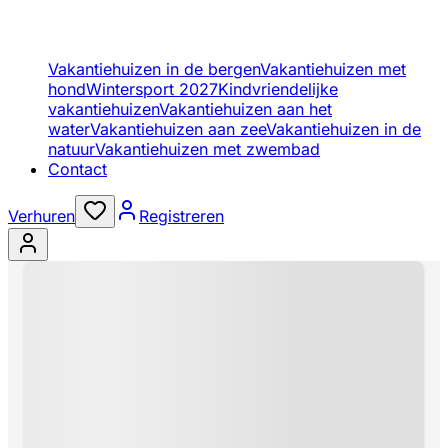
Vakantiehuizen in de bergen
Vakantiehuizen met
hond
Wintersport 2027
Kindvriendelijke
vakantiehuizen
Vakantiehuizen aan het
water
Vakantiehuizen aan zee
Vakantiehuizen in de
natuur
Vakantiehuizen met zwembad
Contact
Verhuren
Registreren