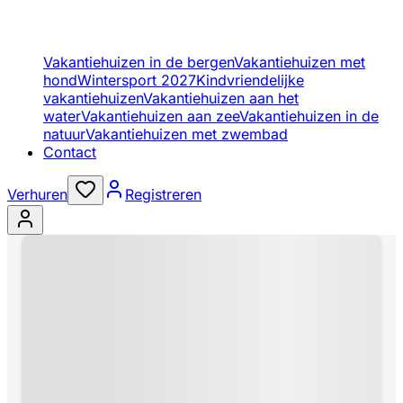
Vakantiehuizen in de bergen
Vakantiehuizen met
hond
Wintersport 2027
Kindvriendelijke
vakantiehuizen
Vakantiehuizen aan het
water
Vakantiehuizen aan zee
Vakantiehuizen in de
natuur
Vakantiehuizen met zwembad
Contact
Verhuren
Registreren