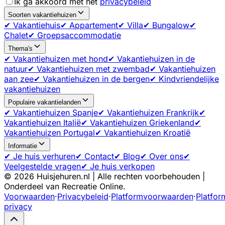
Ik ga akkoord met het
privacybeleid
Soorten vakantiehuizen
✔ Vakantiehuis
✔ Appartement
✔ Villa
✔ Bungalow
✔
Chalet
✔ Groepsaccommodatie
Thema's
✔ Vakantiehuizen met hond
✔ Vakantiehuizen in de
natuur
✔ Vakantiehuizen met zwembad
✔ Vakantiehuizen
aan zee
✔ Vakantiehuizen in de bergen
✔ Kindvriendelijke
vakantiehuizen
Populaire vakantielanden
✔ Vakantiehuizen Spanje
✔ Vakantiehuizen Frankrijk
✔
Vakantiehuizen Italië
✔ Vakantiehuizen Griekenland
✔
Vakantiehuizen Portugal
✔ Vakantiehuizen Kroatië
Informatie
✔ Je huis verhuren
✔ Contact
✔ Blog
✔ Over ons
✔
Veelgestelde vragen
✔ Je huis verkopen
©
2026
Huisjehuren.nl | Alle rechten voorbehouden |
Onderdeel van Recreatie Online.
Voorwaarden
·
Privacybeleid
·
Platformvoorwaarden
·
Platfor
privacy