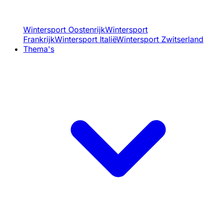
Wintersport Oostenrijk
Wintersport
Frankrijk
Wintersport Italië
Wintersport Zwitserland
Thema's