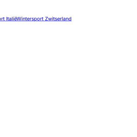
t Italië
Wintersport Zwitserland