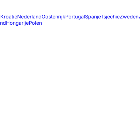
ë
Kroatië
Nederland
Oostenrijk
Portugal
Spanje
Tsjechië
Zweden
and
Hongarije
Polen