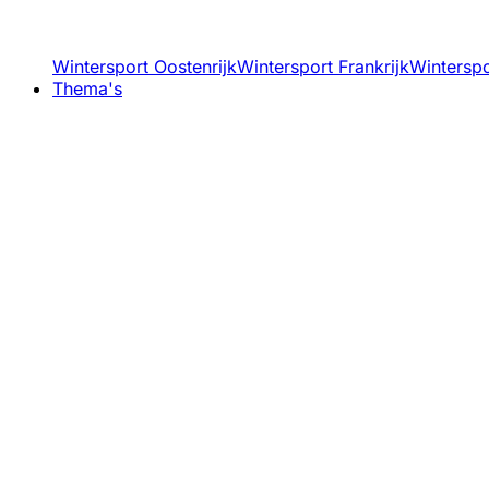
Wintersport Oostenrijk
Wintersport Frankrijk
Winterspor
Thema's