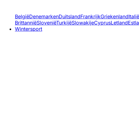
België
Denemarken
Duitsland
Frankrijk
Griekenland
Itali
Brittannië
Slovenië
Turkijë
Slowakije
Cyprus
Letland
Estl
Wintersport