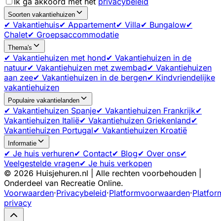
Ik ga akkoord met het
privacybeleid
Soorten vakantiehuizen
✔ Vakantiehuis
✔ Appartement
✔ Villa
✔ Bungalow
✔
Chalet
✔ Groepsaccommodatie
Thema's
✔ Vakantiehuizen met hond
✔ Vakantiehuizen in de
natuur
✔ Vakantiehuizen met zwembad
✔ Vakantiehuizen
aan zee
✔ Vakantiehuizen in de bergen
✔ Kindvriendelijke
vakantiehuizen
Populaire vakantielanden
✔ Vakantiehuizen Spanje
✔ Vakantiehuizen Frankrijk
✔
Vakantiehuizen Italië
✔ Vakantiehuizen Griekenland
✔
Vakantiehuizen Portugal
✔ Vakantiehuizen Kroatië
Informatie
✔ Je huis verhuren
✔ Contact
✔ Blog
✔ Over ons
✔
Veelgestelde vragen
✔ Je huis verkopen
©
2026
Huisjehuren.nl | Alle rechten voorbehouden |
Onderdeel van Recreatie Online.
Voorwaarden
·
Privacybeleid
·
Platformvoorwaarden
·
Platfor
privacy