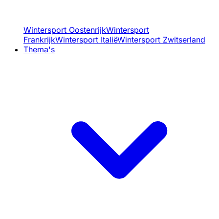
Wintersport Oostenrijk
Wintersport
Frankrijk
Wintersport Italië
Wintersport Zwitserland
Thema's