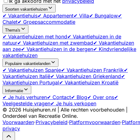
Ik ga akkoord met het
privacybeleid
Soorten vakantiehuizen
✔ Vakantiehuis
✔ Appartement
✔ Villa
✔ Bungalow
✔
Chalet
✔ Groepsaccommodatie
Thema's
✔ Vakantiehuizen met hond
✔ Vakantiehuizen in de
natuur
✔ Vakantiehuizen met zwembad
✔ Vakantiehuizen
aan zee
✔ Vakantiehuizen in de bergen
✔ Kindvriendelijke
vakantiehuizen
Populaire vakantielanden
✔ Vakantiehuizen Spanje
✔ Vakantiehuizen Frankrijk
✔
Vakantiehuizen Italië
✔ Vakantiehuizen Griekenland
✔
Vakantiehuizen Portugal
✔ Vakantiehuizen Kroatië
Informatie
✔ Je huis verhuren
✔ Contact
✔ Blog
✔ Over ons
✔
Veelgestelde vragen
✔ Je huis verkopen
©
2026
Huisjehuren.nl | Alle rechten voorbehouden |
Onderdeel van Recreatie Online.
Voorwaarden
·
Privacybeleid
·
Platformvoorwaarden
·
Platfor
privacy