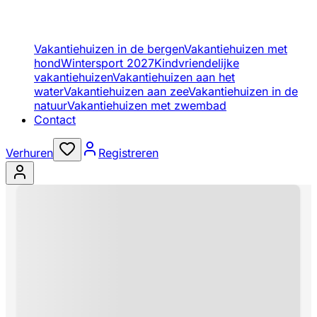
Vakantiehuizen in de bergen
Vakantiehuizen met
hond
Wintersport 2027
Kindvriendelijke
vakantiehuizen
Vakantiehuizen aan het
water
Vakantiehuizen aan zee
Vakantiehuizen in de
natuur
Vakantiehuizen met zwembad
Contact
Verhuren
Registreren