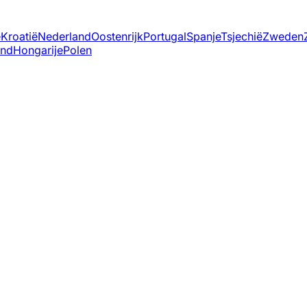
ë
Kroatië
Nederland
Oostenrijk
Portugal
Spanje
Tsjechië
Zweden
and
Hongarije
Polen