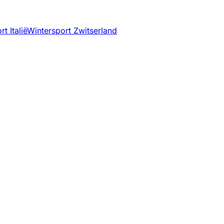
t Italië
Wintersport Zwitserland