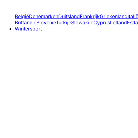
België
Denemarken
Duitsland
Frankrijk
Griekenland
Itali
Brittannië
Slovenië
Turkijë
Slowakije
Cyprus
Letland
Estl
Wintersport