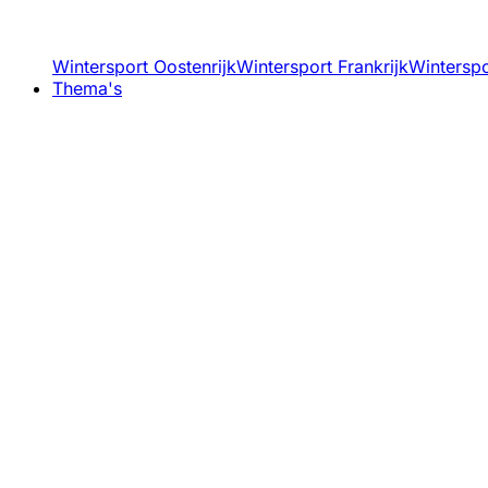
Wintersport Oostenrijk
Wintersport Frankrijk
Winterspor
Thema's