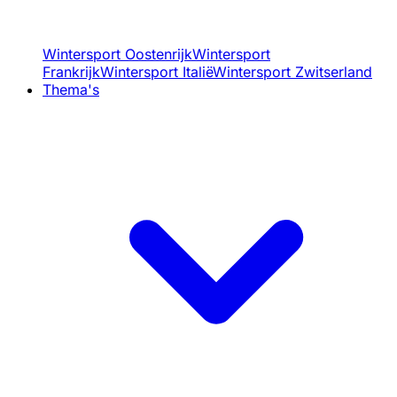
Wintersport Oostenrijk
Wintersport
Frankrijk
Wintersport Italië
Wintersport Zwitserland
Thema's