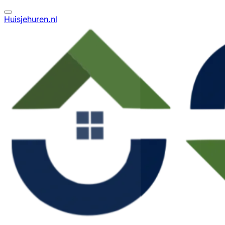
Huisjehuren.nl