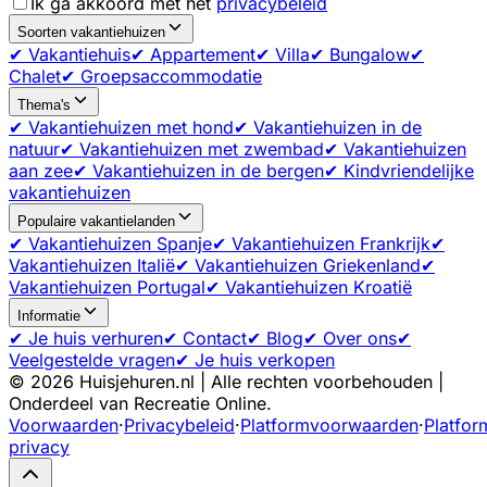
Ik ga akkoord met het
privacybeleid
Soorten vakantiehuizen
✔ Vakantiehuis
✔ Appartement
✔ Villa
✔ Bungalow
✔
Chalet
✔ Groepsaccommodatie
Thema's
✔ Vakantiehuizen met hond
✔ Vakantiehuizen in de
natuur
✔ Vakantiehuizen met zwembad
✔ Vakantiehuizen
aan zee
✔ Vakantiehuizen in de bergen
✔ Kindvriendelijke
vakantiehuizen
Populaire vakantielanden
✔ Vakantiehuizen Spanje
✔ Vakantiehuizen Frankrijk
✔
Vakantiehuizen Italië
✔ Vakantiehuizen Griekenland
✔
Vakantiehuizen Portugal
✔ Vakantiehuizen Kroatië
Informatie
✔ Je huis verhuren
✔ Contact
✔ Blog
✔ Over ons
✔
Veelgestelde vragen
✔ Je huis verkopen
©
2026
Huisjehuren.nl | Alle rechten voorbehouden |
Onderdeel van Recreatie Online.
Voorwaarden
·
Privacybeleid
·
Platformvoorwaarden
·
Platfor
privacy