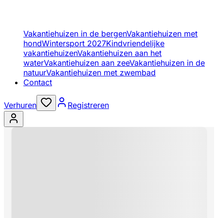
Vakantiehuizen in de bergen
Vakantiehuizen met
hond
Wintersport 2027
Kindvriendelijke
vakantiehuizen
Vakantiehuizen aan het
water
Vakantiehuizen aan zee
Vakantiehuizen in de
natuur
Vakantiehuizen met zwembad
Contact
Verhuren
Registreren