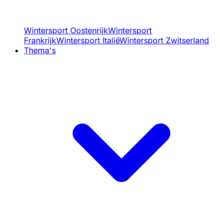
Wintersport Oostenrijk
Wintersport
Frankrijk
Wintersport Italië
Wintersport Zwitserland
Thema's