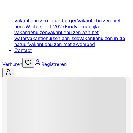
Vakantiehuizen in de bergen
Vakantiehuizen met
hond
Wintersport 2027
Kindvriendelijke
vakantiehuizen
Vakantiehuizen aan het
water
Vakantiehuizen aan zee
Vakantiehuizen in de
natuur
Vakantiehuizen met zwembad
Contact
Verhuren
Registreren