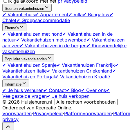
Ik ga akkoord met het
privacybeleid
Soorten vakantiehuizen
✔ Vakantiehuis
✔ Appartement
✔ Villa
✔ Bungalow
✔
Chalet
✔ Groepsaccommodatie
Thema's
✔ Vakantiehuizen met hond
✔ Vakantiehuizen in de
natuur
✔ Vakantiehuizen met zwembad
✔ Vakantiehuizen
aan zee
✔ Vakantiehuizen in de bergen
✔ Kindvriendelijke
vakantiehuizen
Populaire vakantielanden
✔ Vakantiehuizen Spanje
✔ Vakantiehuizen Frankrijk
✔
Vakantiehuizen Italië
✔ Vakantiehuizen Griekenland
✔
Vakantiehuizen Portugal
✔ Vakantiehuizen Kroatië
Informatie
✔ Je huis verhuren
✔ Contact
✔ Blog
✔ Over ons
✔
Veelgestelde vragen
✔ Je huis verkopen
©
2026
Huisjehuren.nl | Alle rechten voorbehouden |
Onderdeel van Recreatie Online.
Voorwaarden
·
Privacybeleid
·
Platformvoorwaarden
·
Platfor
privacy