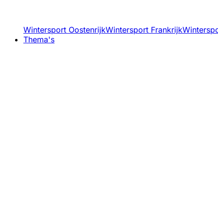
Wintersport Oostenrijk
Wintersport Frankrijk
Winterspor
Thema's