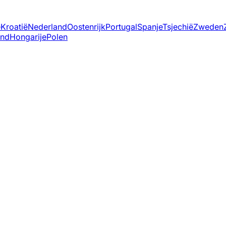
ë
Kroatië
Nederland
Oostenrijk
Portugal
Spanje
Tsjechië
Zweden
and
Hongarije
Polen