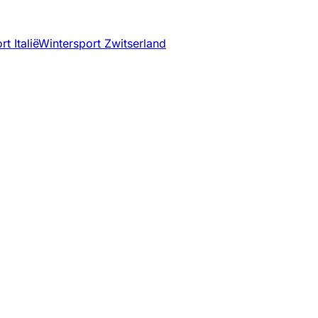
t Italië
Wintersport Zwitserland