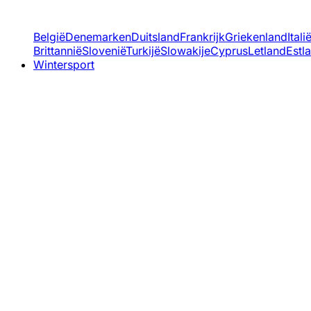
België
Denemarken
Duitsland
Frankrijk
Griekenland
Itali
Brittannië
Slovenië
Turkijë
Slowakije
Cyprus
Letland
Estl
Wintersport