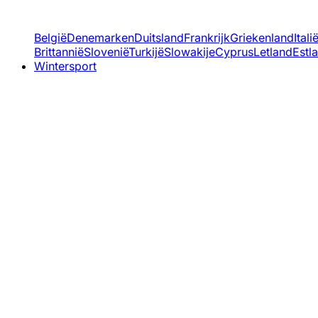
België
Denemarken
Duitsland
Frankrijk
Griekenland
Itali
Brittannië
Slovenië
Turkijë
Slowakije
Cyprus
Letland
Estl
Wintersport