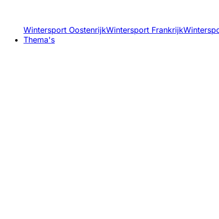
Wintersport Oostenrijk
Wintersport Frankrijk
Winterspor
Thema's