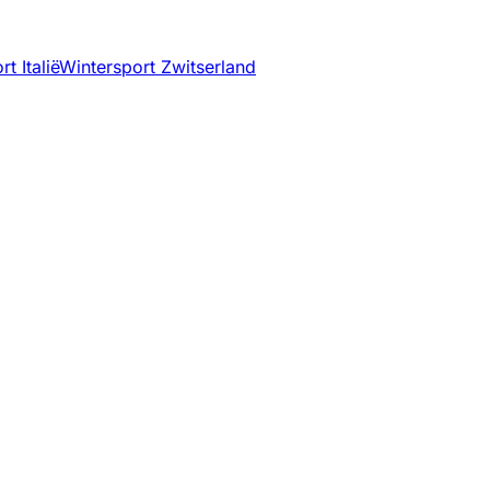
t Italië
Wintersport Zwitserland