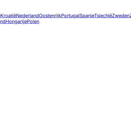
ë
Kroatië
Nederland
Oostenrijk
Portugal
Spanje
Tsjechië
Zweden
and
Hongarije
Polen