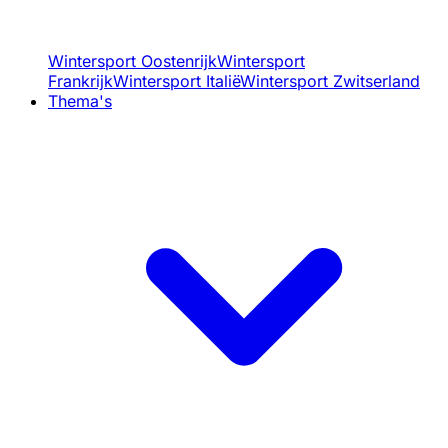
Wintersport Oostenrijk
Wintersport
Frankrijk
Wintersport Italië
Wintersport Zwitserland
Thema's