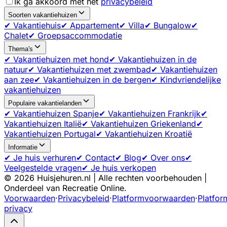
Ik ga akkoord met het
privacybeleid
Soorten vakantiehuizen
✔ Vakantiehuis
✔ Appartement
✔ Villa
✔ Bungalow
✔
Chalet
✔ Groepsaccommodatie
Thema's
✔ Vakantiehuizen met hond
✔ Vakantiehuizen in de
natuur
✔ Vakantiehuizen met zwembad
✔ Vakantiehuizen
aan zee
✔ Vakantiehuizen in de bergen
✔ Kindvriendelijke
vakantiehuizen
Populaire vakantielanden
✔ Vakantiehuizen Spanje
✔ Vakantiehuizen Frankrijk
✔
Vakantiehuizen Italië
✔ Vakantiehuizen Griekenland
✔
Vakantiehuizen Portugal
✔ Vakantiehuizen Kroatië
Informatie
✔ Je huis verhuren
✔ Contact
✔ Blog
✔ Over ons
✔
Veelgestelde vragen
✔ Je huis verkopen
©
2026
Huisjehuren.nl | Alle rechten voorbehouden |
Onderdeel van Recreatie Online.
Voorwaarden
·
Privacybeleid
·
Platformvoorwaarden
·
Platfor
privacy