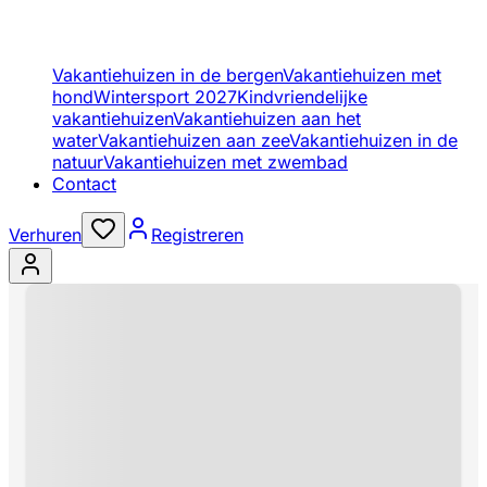
Vakantiehuizen in de bergen
Vakantiehuizen met
hond
Wintersport 2027
Kindvriendelijke
vakantiehuizen
Vakantiehuizen aan het
water
Vakantiehuizen aan zee
Vakantiehuizen in de
natuur
Vakantiehuizen met zwembad
Contact
Verhuren
Registreren