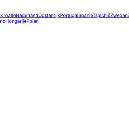
ë
Kroatië
Nederland
Oostenrijk
Portugal
Spanje
Tsjechië
Zweden
and
Hongarije
Polen