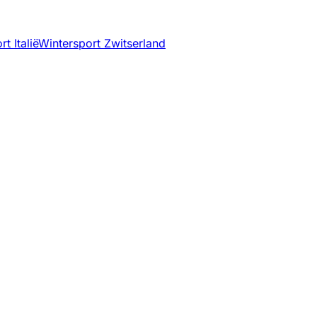
t Italië
Wintersport Zwitserland