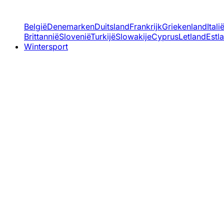
België
Denemarken
Duitsland
Frankrijk
Griekenland
Itali
Brittannië
Slovenië
Turkijë
Slowakije
Cyprus
Letland
Estl
Wintersport