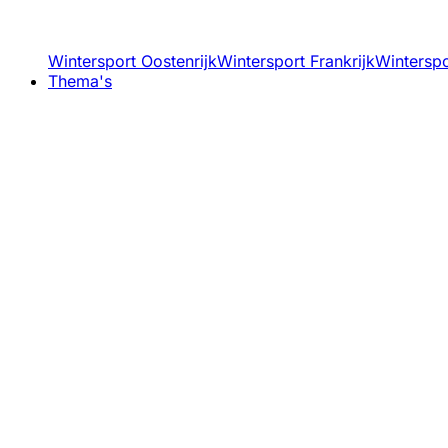
Wintersport Oostenrijk
Wintersport Frankrijk
Winterspor
Thema's