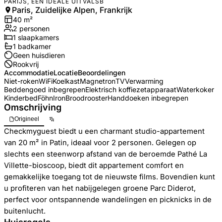
PARIJS, EEN IDEALE UITVALSB
Paris, Zuidelijke Alpen, Frankrijk
40
m²
2
personen
1
slaapkamers
1
badkamer
Geen huisdieren
Rookvrij
Accommodatie
Locatie
Beoordelingen
Niet-roken
WiFi
Koelkast
Magnetron
TV
Verwarming
Beddengoed inbegrepen
Elektrisch koffiezetapparaat
Waterkoker
Kinderbed
Föhn
Iron
Broodrooster
Handdoeken inbegrepen
Omschrijving
Origineel
Checkmyguest biedt u een charmant studio-appartement
van 20 m² in Patin, ideaal voor 2 personen. Gelegen op
slechts een steenworp afstand van de beroemde Pathé La
Villette-bioscoop, biedt dit appartement comfort en
gemakkelijke toegang tot de nieuwste films. Bovendien kunt
u profiteren van het nabijgelegen groene Parc Diderot,
perfect voor ontspannende wandelingen en picknicks in de
buitenlucht.