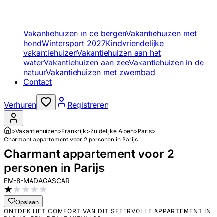
Vakantiehuizen in de bergen
Vakantiehuizen met
hond
Wintersport 2027
Kindvriendelijke
vakantiehuizen
Vakantiehuizen aan het
water
Vakantiehuizen aan zee
Vakantiehuizen in de
natuur
Vakantiehuizen met zwembad
Contact
Verhuren
Registreren
>
Vakantiehuizen
>
Frankrijk
>
Zuidelijke Alpen
>
Paris
>
Charmant appartement voor 2 personen in Parijs
Charmant appartement voor 2
personen in Parijs
EM-8-MADAGASCAR
★
★
★
★
★
Opslaan
ONTDEK HET COMFORT VAN DIT SFEERVOLLE APPARTEMENT IN