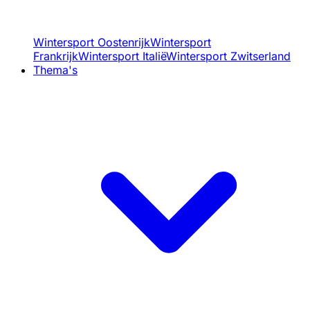
Wintersport Oostenrijk
Wintersport
Frankrijk
Wintersport Italië
Wintersport Zwitserland
Thema's