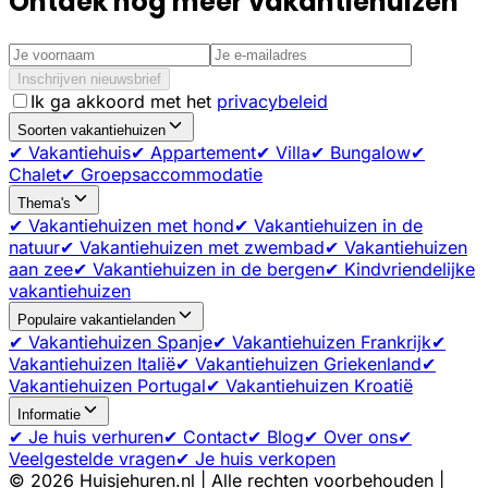
Ontdek nóg meer vakantiehuizen
Inschrijven nieuwsbrief
Ik ga akkoord met het
privacybeleid
Soorten vakantiehuizen
✔ Vakantiehuis
✔ Appartement
✔ Villa
✔ Bungalow
✔
Chalet
✔ Groepsaccommodatie
Thema's
✔ Vakantiehuizen met hond
✔ Vakantiehuizen in de
natuur
✔ Vakantiehuizen met zwembad
✔ Vakantiehuizen
aan zee
✔ Vakantiehuizen in de bergen
✔ Kindvriendelijke
vakantiehuizen
Populaire vakantielanden
✔ Vakantiehuizen Spanje
✔ Vakantiehuizen Frankrijk
✔
Vakantiehuizen Italië
✔ Vakantiehuizen Griekenland
✔
Vakantiehuizen Portugal
✔ Vakantiehuizen Kroatië
Informatie
✔ Je huis verhuren
✔ Contact
✔ Blog
✔ Over ons
✔
Veelgestelde vragen
✔ Je huis verkopen
©
2026
Huisjehuren.nl | Alle rechten voorbehouden |