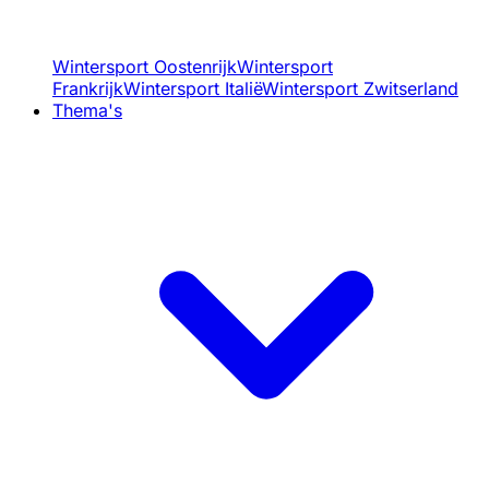
Wintersport Oostenrijk
Wintersport
Frankrijk
Wintersport Italië
Wintersport Zwitserland
Thema's