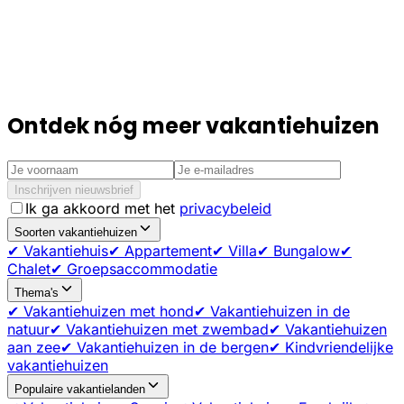
Ontdek nóg meer vakantiehuizen
Inschrijven nieuwsbrief
Ik ga akkoord met het
privacybeleid
Soorten vakantiehuizen
✔ Vakantiehuis
✔ Appartement
✔ Villa
✔ Bungalow
✔
Chalet
✔ Groepsaccommodatie
Thema's
✔ Vakantiehuizen met hond
✔ Vakantiehuizen in de
natuur
✔ Vakantiehuizen met zwembad
✔ Vakantiehuizen
aan zee
✔ Vakantiehuizen in de bergen
✔ Kindvriendelijke
vakantiehuizen
Populaire vakantielanden