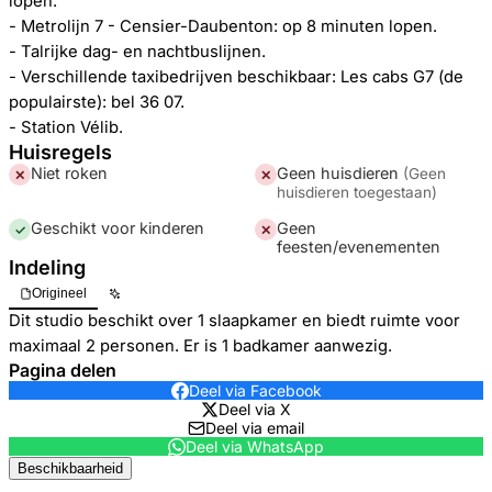
lopen.
- Metrolijn 7 - Censier-Daubenton: op 8 minuten lopen.
- Talrijke dag- en nachtbuslijnen.
- Verschillende taxibedrijven beschikbaar: Les cabs G7 (de
populairste): bel 36 07.
- Station Vélib.
Huisregels
Niet roken
Geen huisdieren
(
Geen
✕
✕
huisdieren toegestaan
)
Geschikt voor kinderen
Geen
✓
✕
feesten/evenementen
Indeling
Origineel
Dit studio beschikt over 1 slaapkamer en biedt ruimte voor
maximaal 2 personen. Er is 1 badkamer aanwezig.
Pagina delen
Deel via Facebook
Deel via X
Deel via email
Deel via WhatsApp
Beschikbaarheid