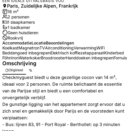
EEN IDEALE UITVALSBASIS VOO
Paris, Zuidelijke Alpen, Frankrijk
16
m²
2
personen
1
slaapkamers
1
badkamer
Geen huisdieren
Rookvrij
Accommodatie
Locatie
Beoordelingen
Koelkast
Magnetron
TV
Airconditioning
Verwarming
WiFi
Beddengoed inbegrepen
Elektrisch koffiezetapparaat
Kinderbed
Föhn
Iron
Waterkoker
Broodrooster
Handdoeken inbegrepen
Fornuis
Omschrijving
Origineel
Checkmyguest biedt u deze gezellige cocon van 14 m²,
ideaal voor 2 personen. De ruimte belichaamt de essentie
van de Parijse stijl en biedt u een comfortabel en
onvergetelijk verblijf.
De gunstige ligging van het appartement zorgt ervoor dat u
zich snel en gemakkelijk door Parijs en de voorsteden kunt
verplaatsen:
- Bus: lijnen 83, 91 - Port Royal - Berthollet: op 3 minuten