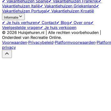
✔ Vakantiehuizen Spanje
✔ Vakantiehuizen Frankrijk
✔
Vakantiehuizen Italië
✔ Vakantiehuizen Griekenland
✔
Vakantiehuizen Portugal
✔ Vakantiehuizen Kroatië
Informatie
✔ Je huis verhuren
✔ Contact
✔ Blog
✔ Over ons
✔
Veelgestelde vragen
✔ Je huis verkopen
©
2026
Huisjehuren.nl | Alle rechten voorbehouden |
Onderdeel van Recreatie Online.
Voorwaarden
·
Privacybeleid
·
Platformvoorwaarden
·
Platfor
privacy