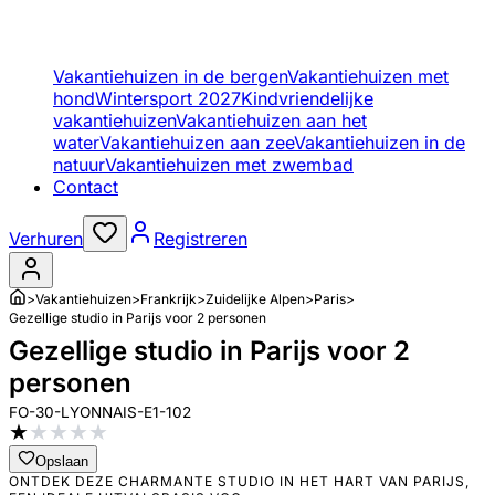
Vakantiehuizen in de bergen
Vakantiehuizen met
hond
Wintersport 2027
Kindvriendelijke
vakantiehuizen
Vakantiehuizen aan het
water
Vakantiehuizen aan zee
Vakantiehuizen in de
natuur
Vakantiehuizen met zwembad
Contact
Verhuren
Registreren
>
Vakantiehuizen
>
Frankrijk
>
Zuidelijke Alpen
>
Paris
>
Gezellige studio in Parijs voor 2 personen
Gezellige studio in Parijs voor 2
personen
FO-30-LYONNAIS-E1-102
★
★
★
★
★
Opslaan
ONTDEK DEZE CHARMANTE STUDIO IN HET HART VAN PARIJS,