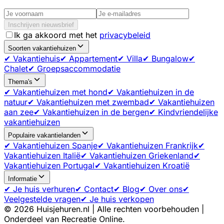
Inschrijven nieuwsbrief
Ik ga akkoord met het
privacybeleid
Soorten vakantiehuizen
✔ Vakantiehuis
✔ Appartement
✔ Villa
✔ Bungalow
✔
Chalet
✔ Groepsaccommodatie
Thema's
✔ Vakantiehuizen met hond
✔ Vakantiehuizen in de
natuur
✔ Vakantiehuizen met zwembad
✔ Vakantiehuizen
aan zee
✔ Vakantiehuizen in de bergen
✔ Kindvriendelijke
vakantiehuizen
Populaire vakantielanden
✔ Vakantiehuizen Spanje
✔ Vakantiehuizen Frankrijk
✔
Vakantiehuizen Italië
✔ Vakantiehuizen Griekenland
✔
Vakantiehuizen Portugal
✔ Vakantiehuizen Kroatië
Informatie
✔ Je huis verhuren
✔ Contact
✔ Blog
✔ Over ons
✔
Veelgestelde vragen
✔ Je huis verkopen
©
2026
Huisjehuren.nl | Alle rechten voorbehouden |
Onderdeel van Recreatie Online.