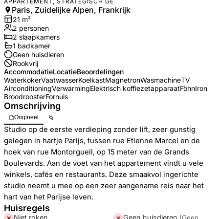
APPARTEMENT, STRATEGISCH GE
Paris, Zuidelijke Alpen, Frankrijk
21
m²
2
personen
2
slaapkamers
1
badkamer
Geen huisdieren
Rookvrij
Accommodatie
Locatie
Beoordelingen
Waterkoker
Vaatwasser
Koelkast
Magnetron
Wasmachine
TV
Airconditioning
Verwarming
Elektrisch koffiezetapparaat
Föhn
Iron
Broodrooster
Fornuis
Omschrijving
Origineel
Studio op de eerste verdieping zonder lift, zeer gunstig
gelegen in hartje Parijs, tussen rue Etienne Marcel en de
hoek van rue Montorgueil, op 15 meter van de Grands
Boulevards. Aan de voet van het appartement vindt u vele
winkels, cafés en restaurants. Deze smaakvol ingerichte
studio neemt u mee op een zeer aangename reis naar het
hart van het Parijse leven.
Huisregels
Niet roken
Geen huisdieren
(
Geen
✕
✕