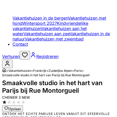
Vakantiehuizen in de bergen
Vakantiehuizen met
hond
Wintersport 2027
Kindvriendelijke
vakantiehuizen
Vakantiehuizen aan het
water
Vakantiehuizen aan zee
Vakantiehuizen in de
natuur
Vakantiehuizen met zwembad
Contact
Verhuren
Registreren
>
Vakantiehuizen
>
Frankrijk
>
Zuidelijke Alpen
>
Paris
>
Smaakvolle studio in het hart van Parijs bij Rue Montorgueil
Smaakvolle studio in het hart van
Parijs bij Rue Montorgueil
CHENIER 3 NEW
★
★
★
★
★
Opslaan
ONTDEK HET ECHTE PARIJSE LEVEN VANUIT DIT SFEERVOLLE