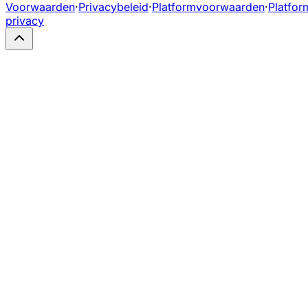
Voorwaarden
·
Privacybeleid
·
Platformvoorwaarden
·
Platfor
privacy