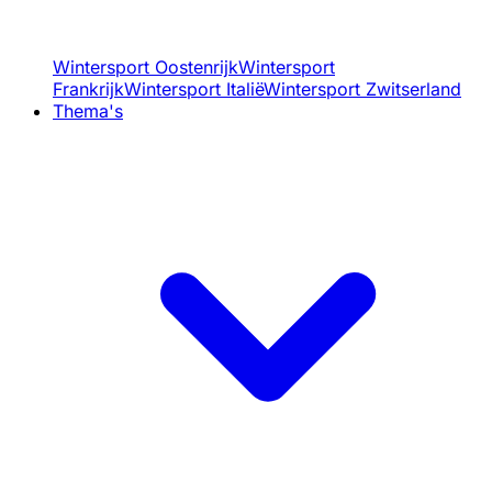
Wintersport Oostenrijk
Wintersport
Frankrijk
Wintersport Italië
Wintersport Zwitserland
Thema's