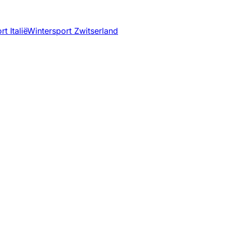
t Italië
Wintersport Zwitserland