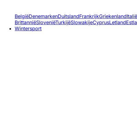
België
Denemarken
Duitsland
Frankrijk
Griekenland
Itali
Brittannië
Slovenië
Turkijë
Slowakije
Cyprus
Letland
Estl
Wintersport