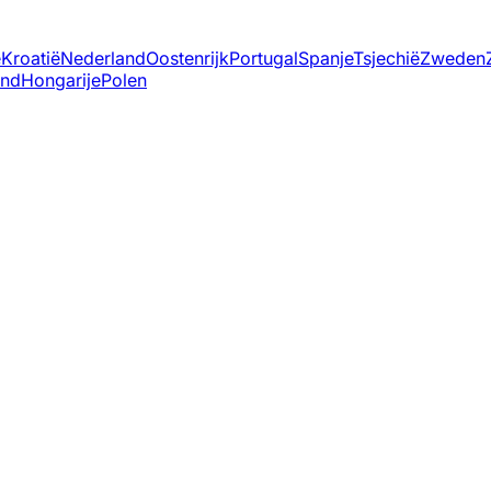
ë
Kroatië
Nederland
Oostenrijk
Portugal
Spanje
Tsjechië
Zweden
and
Hongarije
Polen