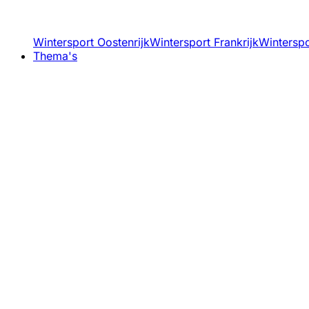
Wintersport Oostenrijk
Wintersport Frankrijk
Winterspor
Thema's