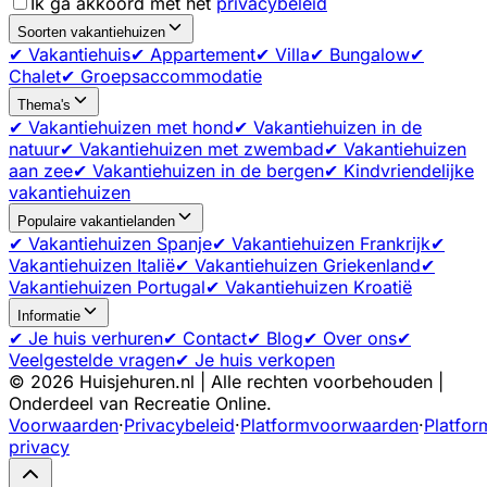
Ik ga akkoord met het
privacybeleid
Soorten vakantiehuizen
✔ Vakantiehuis
✔ Appartement
✔ Villa
✔ Bungalow
✔
Chalet
✔ Groepsaccommodatie
Thema's
✔ Vakantiehuizen met hond
✔ Vakantiehuizen in de
natuur
✔ Vakantiehuizen met zwembad
✔ Vakantiehuizen
aan zee
✔ Vakantiehuizen in de bergen
✔ Kindvriendelijke
vakantiehuizen
Populaire vakantielanden
✔ Vakantiehuizen Spanje
✔ Vakantiehuizen Frankrijk
✔
Vakantiehuizen Italië
✔ Vakantiehuizen Griekenland
✔
Vakantiehuizen Portugal
✔ Vakantiehuizen Kroatië
Informatie
✔ Je huis verhuren
✔ Contact
✔ Blog
✔ Over ons
✔
Veelgestelde vragen
✔ Je huis verkopen
©
2026
Huisjehuren.nl | Alle rechten voorbehouden |
Onderdeel van Recreatie Online.
Voorwaarden
·
Privacybeleid
·
Platformvoorwaarden
·
Platfor
privacy