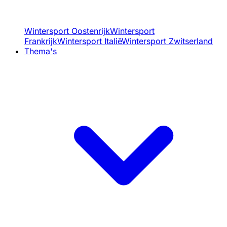
Wintersport Oostenrijk
Wintersport
Frankrijk
Wintersport Italië
Wintersport Zwitserland
Thema's