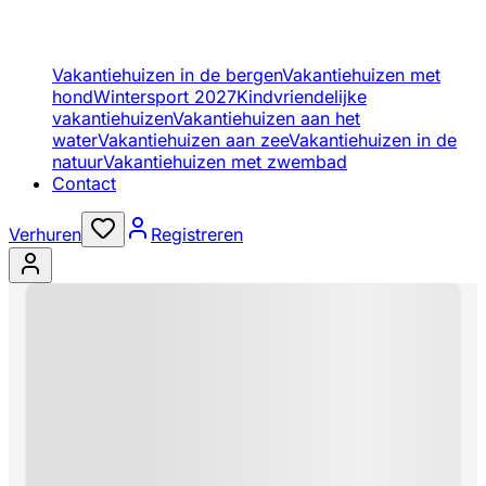
Vakantiehuizen in de bergen
Vakantiehuizen met
hond
Wintersport 2027
Kindvriendelijke
vakantiehuizen
Vakantiehuizen aan het
water
Vakantiehuizen aan zee
Vakantiehuizen in de
natuur
Vakantiehuizen met zwembad
Contact
Verhuren
Registreren