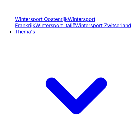
Wintersport Oostenrijk
Wintersport
Frankrijk
Wintersport Italië
Wintersport Zwitserland
Thema's