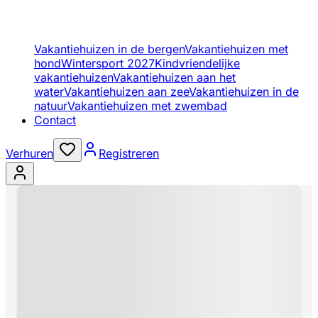
Vakantiehuizen in de bergen
Vakantiehuizen met
hond
Wintersport 2027
Kindvriendelijke
vakantiehuizen
Vakantiehuizen aan het
water
Vakantiehuizen aan zee
Vakantiehuizen in de
natuur
Vakantiehuizen met zwembad
Contact
Verhuren
Registreren