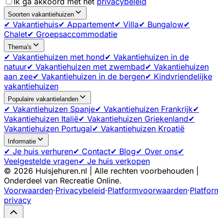
Ik ga akkoord met het
privacybeleid
Soorten vakantiehuizen
✔ Vakantiehuis
✔ Appartement
✔ Villa
✔ Bungalow
✔
Chalet
✔ Groepsaccommodatie
Thema's
✔ Vakantiehuizen met hond
✔ Vakantiehuizen in de
natuur
✔ Vakantiehuizen met zwembad
✔ Vakantiehuizen
aan zee
✔ Vakantiehuizen in de bergen
✔ Kindvriendelijke
vakantiehuizen
Populaire vakantielanden
✔ Vakantiehuizen Spanje
✔ Vakantiehuizen Frankrijk
✔
Vakantiehuizen Italië
✔ Vakantiehuizen Griekenland
✔
Vakantiehuizen Portugal
✔ Vakantiehuizen Kroatië
Informatie
✔ Je huis verhuren
✔ Contact
✔ Blog
✔ Over ons
✔
Veelgestelde vragen
✔ Je huis verkopen
©
2026
Huisjehuren.nl | Alle rechten voorbehouden |
Onderdeel van Recreatie Online.
Voorwaarden
·
Privacybeleid
·
Platformvoorwaarden
·
Platfor
privacy