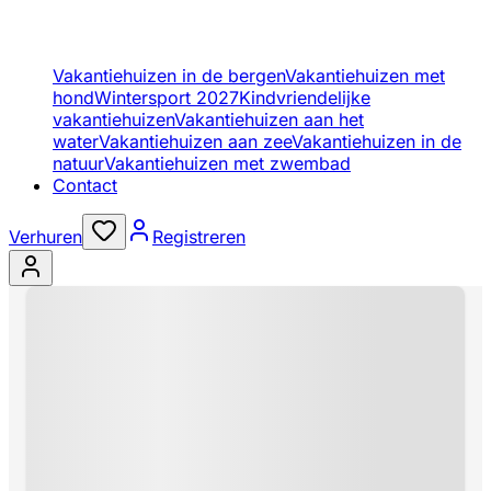
Vakantiehuizen in de bergen
Vakantiehuizen met
hond
Wintersport 2027
Kindvriendelijke
vakantiehuizen
Vakantiehuizen aan het
water
Vakantiehuizen aan zee
Vakantiehuizen in de
natuur
Vakantiehuizen met zwembad
Contact
Verhuren
Registreren