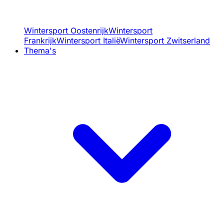
Wintersport Oostenrijk
Wintersport
Frankrijk
Wintersport Italië
Wintersport Zwitserland
Thema's