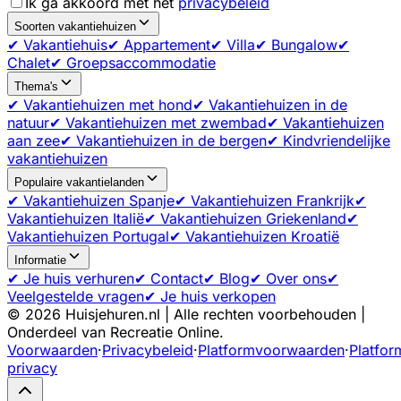
Ik ga akkoord met het
privacybeleid
Soorten vakantiehuizen
✔ Vakantiehuis
✔ Appartement
✔ Villa
✔ Bungalow
✔
Chalet
✔ Groepsaccommodatie
Thema's
✔ Vakantiehuizen met hond
✔ Vakantiehuizen in de
natuur
✔ Vakantiehuizen met zwembad
✔ Vakantiehuizen
aan zee
✔ Vakantiehuizen in de bergen
✔ Kindvriendelijke
vakantiehuizen
Populaire vakantielanden
✔ Vakantiehuizen Spanje
✔ Vakantiehuizen Frankrijk
✔
Vakantiehuizen Italië
✔ Vakantiehuizen Griekenland
✔
Vakantiehuizen Portugal
✔ Vakantiehuizen Kroatië
Informatie
✔ Je huis verhuren
✔ Contact
✔ Blog
✔ Over ons
✔
Veelgestelde vragen
✔ Je huis verkopen
©
2026
Huisjehuren.nl | Alle rechten voorbehouden |
Onderdeel van Recreatie Online.
Voorwaarden
·
Privacybeleid
·
Platformvoorwaarden
·
Platfor
privacy