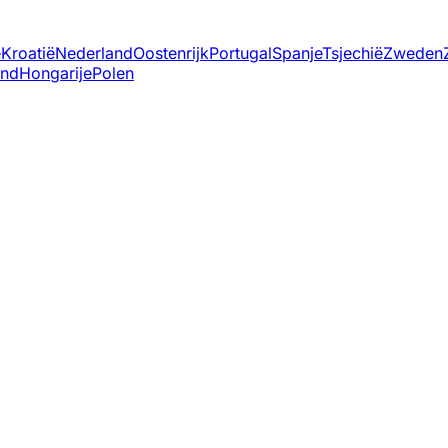
ë
Kroatië
Nederland
Oostenrijk
Portugal
Spanje
Tsjechië
Zweden
and
Hongarije
Polen