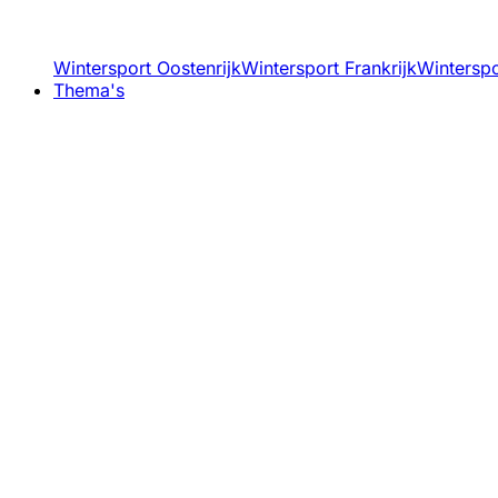
Wintersport Oostenrijk
Wintersport Frankrijk
Winterspor
Thema's