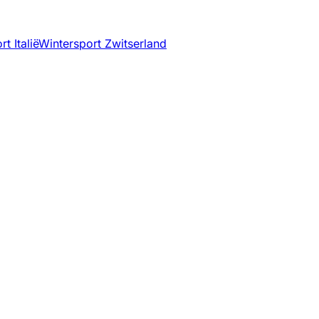
t Italië
Wintersport Zwitserland