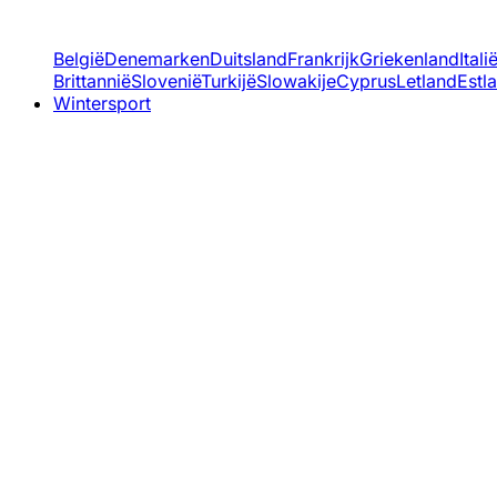
België
Denemarken
Duitsland
Frankrijk
Griekenland
Itali
Brittannië
Slovenië
Turkijë
Slowakije
Cyprus
Letland
Estl
Wintersport