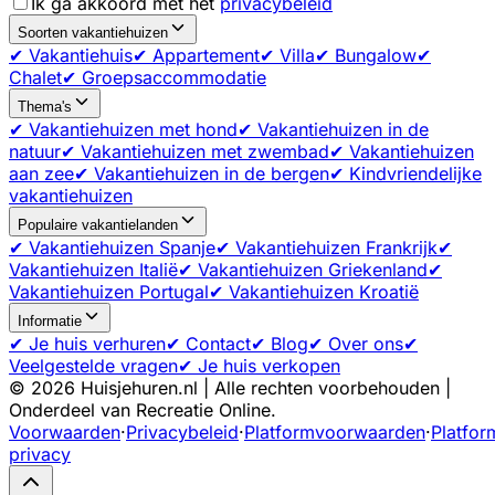
Ik ga akkoord met het
privacybeleid
Soorten vakantiehuizen
✔ Vakantiehuis
✔ Appartement
✔ Villa
✔ Bungalow
✔
Chalet
✔ Groepsaccommodatie
Thema's
✔ Vakantiehuizen met hond
✔ Vakantiehuizen in de
natuur
✔ Vakantiehuizen met zwembad
✔ Vakantiehuizen
aan zee
✔ Vakantiehuizen in de bergen
✔ Kindvriendelijke
vakantiehuizen
Populaire vakantielanden
✔ Vakantiehuizen Spanje
✔ Vakantiehuizen Frankrijk
✔
Vakantiehuizen Italië
✔ Vakantiehuizen Griekenland
✔
Vakantiehuizen Portugal
✔ Vakantiehuizen Kroatië
Informatie
✔ Je huis verhuren
✔ Contact
✔ Blog
✔ Over ons
✔
Veelgestelde vragen
✔ Je huis verkopen
©
2026
Huisjehuren.nl | Alle rechten voorbehouden |
Onderdeel van Recreatie Online.
Voorwaarden
·
Privacybeleid
·
Platformvoorwaarden
·
Platfor
privacy