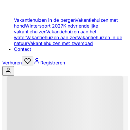
Vakantiehuizen in de bergen
Vakantiehuizen met
hond
Wintersport 2027
Kindvriendelijke
vakantiehuizen
Vakantiehuizen aan het
water
Vakantiehuizen aan zee
Vakantiehuizen in de
natuur
Vakantiehuizen met zwembad
Contact
Verhuren
Registreren