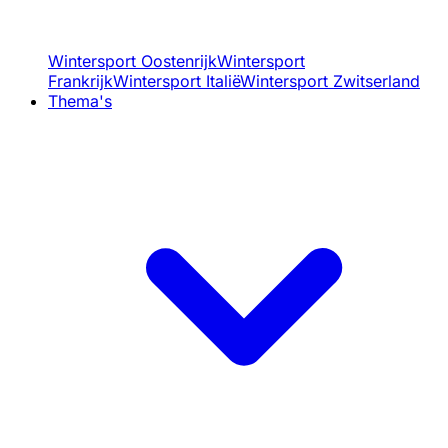
Wintersport Oostenrijk
Wintersport
Frankrijk
Wintersport Italië
Wintersport Zwitserland
Thema's