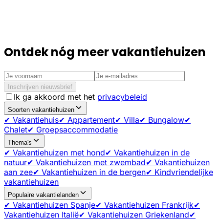
Ontdek nóg meer vakantiehuizen
Inschrijven nieuwsbrief
Ik ga akkoord met het
privacybeleid
Soorten vakantiehuizen
✔ Vakantiehuis
✔ Appartement
✔ Villa
✔ Bungalow
✔
Chalet
✔ Groepsaccommodatie
Thema's
✔ Vakantiehuizen met hond
✔ Vakantiehuizen in de
natuur
✔ Vakantiehuizen met zwembad
✔ Vakantiehuizen
aan zee
✔ Vakantiehuizen in de bergen
✔ Kindvriendelijke
vakantiehuizen
Populaire vakantielanden
✔ Vakantiehuizen Spanje
✔ Vakantiehuizen Frankrijk
✔
Vakantiehuizen Italië
✔ Vakantiehuizen Griekenland
✔