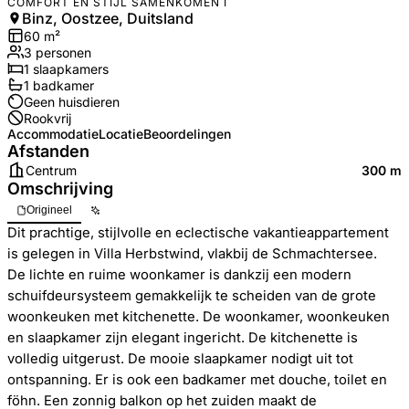
COMFORT EN STIJL SAMENKOMEN I
Binz, Oostzee, Duitsland
60
m²
3
personen
1
slaapkamers
1
badkamer
Geen huisdieren
Rookvrij
Accommodatie
Locatie
Beoordelingen
Afstanden
Centrum
300 m
Omschrijving
Origineel
Dit prachtige, stijlvolle en eclectische vakantieappartement
is gelegen in Villa Herbstwind, vlakbij de Schmachtersee.
De lichte en ruime woonkamer is dankzij een modern
schuifdeursysteem gemakkelijk te scheiden van de grote
woonkeuken met kitchenette. De woonkamer, woonkeuken
en slaapkamer zijn elegant ingericht. De kitchenette is
volledig uitgerust. De mooie slaapkamer nodigt uit tot
ontspanning. Er is ook een badkamer met douche, toilet en
föhn. Een zonnig balkon op het zuiden maakt de