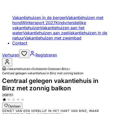
Vakantiehuizen in de bergen
Vakantiehuizen met
hond
Wintersport 2027
Kindvriendelijke
vakantiehuizen
Vakantiehuizen aan het
water
Vakantiehuizen aan zee
Vakantiehuizen in de
natuur
Vakantiehuizen met zwembad
Contact
Verhuren
Registreren
>
Vakantiehuizen
>
Duitsland
>
Oostzee
>
Binz
>
Centraal gelegen vakantiehuis in Binz met zonnig balkon
Centraal gelegen vakantiehuis in
Binz met zonnig balkon
268151
★
★
★
★
★
Opslaan
GENIET VAN EEN VERBLIJF IN HET HART VAN BINZ, WAAR