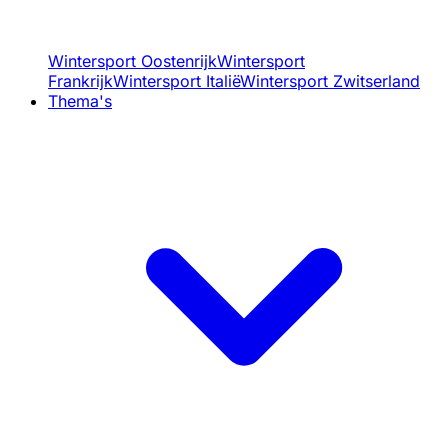
Wintersport Oostenrijk
Wintersport
Frankrijk
Wintersport Italië
Wintersport Zwitserland
Thema's