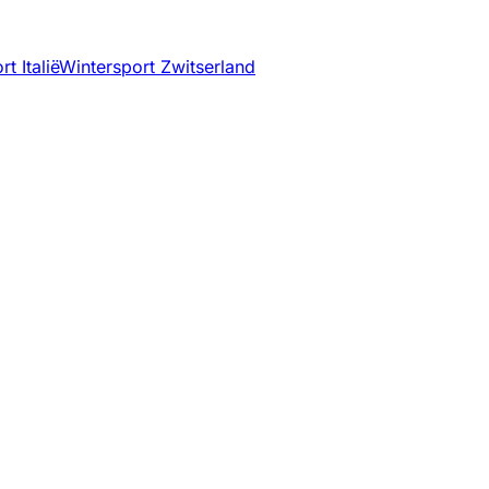
t Italië
Wintersport Zwitserland