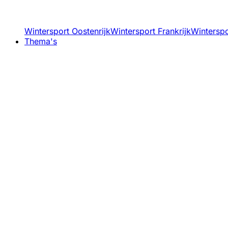
Wintersport Oostenrijk
Wintersport Frankrijk
Winterspor
Thema's