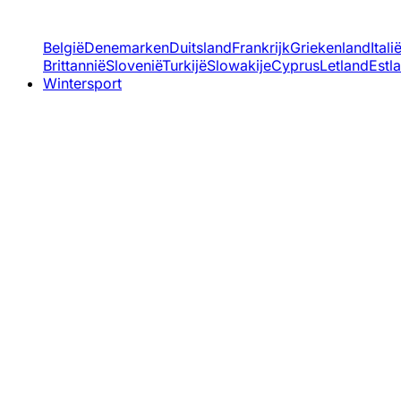
België
Denemarken
Duitsland
Frankrijk
Griekenland
Itali
Brittannië
Slovenië
Turkijë
Slowakije
Cyprus
Letland
Estl
Wintersport