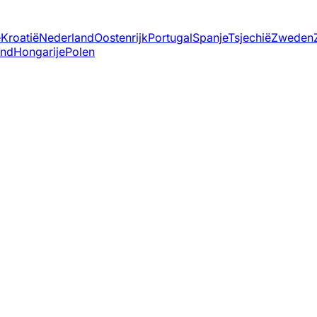
ë
Kroatië
Nederland
Oostenrijk
Portugal
Spanje
Tsjechië
Zweden
and
Hongarije
Polen