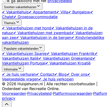
Ik ga akkoord met het
privacybeleid
Soorten vakantiehuizen
✔ Vakantiehuis
✔ Appartement
✔ Villa
✔ Bungalow
✔
Chalet
✔ Groepsaccommodatie
Thema's
✔ Vakantiehuizen met hond
✔ Vakantiehuizen in de
natuur
✔ Vakantiehuizen met zwembad
✔ Vakantiehuizen
aan zee
✔ Vakantiehuizen in de bergen
✔ Kindvriendelijke
vakantiehuizen
Populaire vakantielanden
✔ Vakantiehuizen Spanje
✔ Vakantiehuizen Frankrijk
✔
Vakantiehuizen Italië
✔ Vakantiehuizen Griekenland
✔
Vakantiehuizen Portugal
✔ Vakantiehuizen Kroatië
Informatie
✔ Je huis verhuren
✔ Contact
✔ Blog
✔ Over ons
✔
Veelgestelde vragen
✔ Je huis verkopen
©
2026
Huisjehuren.nl | Alle rechten voorbehouden |
Onderdeel van Recreatie Online.
Voorwaarden
·
Privacybeleid
·
Platformvoorwaarden
·
Platfor
privacy