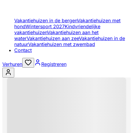
Vakantiehuizen in de bergen
Vakantiehuizen met
hond
Wintersport 2027
Kindvriendelijke
vakantiehuizen
Vakantiehuizen aan het
water
Vakantiehuizen aan zee
Vakantiehuizen in de
natuur
Vakantiehuizen met zwembad
Contact
Verhuren
Registreren