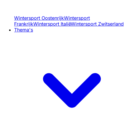
Wintersport Oostenrijk
Wintersport
Frankrijk
Wintersport Italië
Wintersport Zwitserland
Thema's