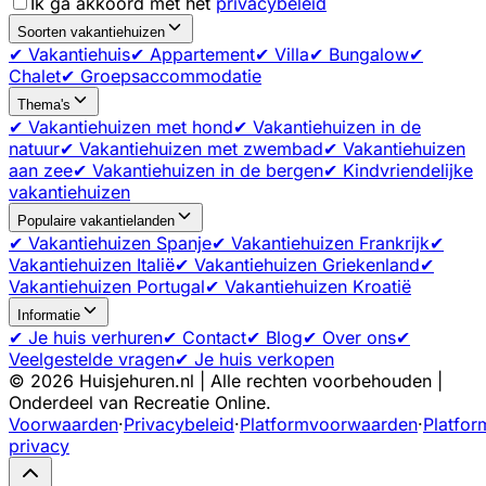
Ik ga akkoord met het
privacybeleid
Soorten vakantiehuizen
✔ Vakantiehuis
✔ Appartement
✔ Villa
✔ Bungalow
✔
Chalet
✔ Groepsaccommodatie
Thema's
✔ Vakantiehuizen met hond
✔ Vakantiehuizen in de
natuur
✔ Vakantiehuizen met zwembad
✔ Vakantiehuizen
aan zee
✔ Vakantiehuizen in de bergen
✔ Kindvriendelijke
vakantiehuizen
Populaire vakantielanden
✔ Vakantiehuizen Spanje
✔ Vakantiehuizen Frankrijk
✔
Vakantiehuizen Italië
✔ Vakantiehuizen Griekenland
✔
Vakantiehuizen Portugal
✔ Vakantiehuizen Kroatië
Informatie
✔ Je huis verhuren
✔ Contact
✔ Blog
✔ Over ons
✔
Veelgestelde vragen
✔ Je huis verkopen
©
2026
Huisjehuren.nl | Alle rechten voorbehouden |
Onderdeel van Recreatie Online.
Voorwaarden
·
Privacybeleid
·
Platformvoorwaarden
·
Platfor
privacy