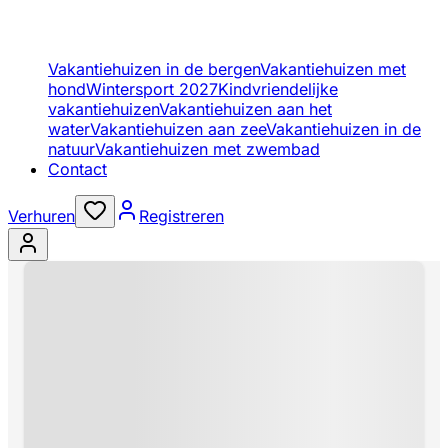
Vakantiehuizen in de bergen
Vakantiehuizen met
hond
Wintersport 2027
Kindvriendelijke
vakantiehuizen
Vakantiehuizen aan het
water
Vakantiehuizen aan zee
Vakantiehuizen in de
natuur
Vakantiehuizen met zwembad
Contact
Verhuren
Registreren