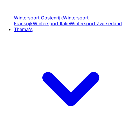
Wintersport Oostenrijk
Wintersport
Frankrijk
Wintersport Italië
Wintersport Zwitserland
Thema's