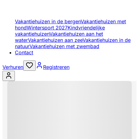
Vakantiehuizen in de bergen
Vakantiehuizen met
hond
Wintersport 2027
Kindvriendelijke
vakantiehuizen
Vakantiehuizen aan het
water
Vakantiehuizen aan zee
Vakantiehuizen in de
natuur
Vakantiehuizen met zwembad
Contact
Verhuren
Registreren