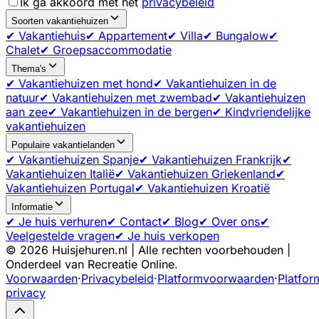
Ik ga akkoord met het
privacybeleid
Soorten vakantiehuizen
✔ Vakantiehuis
✔ Appartement
✔ Villa
✔ Bungalow
✔
Chalet
✔ Groepsaccommodatie
Thema's
✔ Vakantiehuizen met hond
✔ Vakantiehuizen in de
natuur
✔ Vakantiehuizen met zwembad
✔ Vakantiehuizen
aan zee
✔ Vakantiehuizen in de bergen
✔ Kindvriendelijke
vakantiehuizen
Populaire vakantielanden
✔ Vakantiehuizen Spanje
✔ Vakantiehuizen Frankrijk
✔
Vakantiehuizen Italië
✔ Vakantiehuizen Griekenland
✔
Vakantiehuizen Portugal
✔ Vakantiehuizen Kroatië
Informatie
✔ Je huis verhuren
✔ Contact
✔ Blog
✔ Over ons
✔
Veelgestelde vragen
✔ Je huis verkopen
©
2026
Huisjehuren.nl | Alle rechten voorbehouden |
Onderdeel van Recreatie Online.
Voorwaarden
·
Privacybeleid
·
Platformvoorwaarden
·
Platfor
privacy