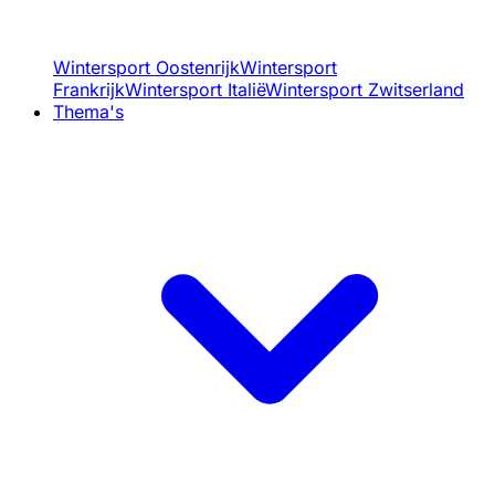
Wintersport Oostenrijk
Wintersport
Frankrijk
Wintersport Italië
Wintersport Zwitserland
Thema's