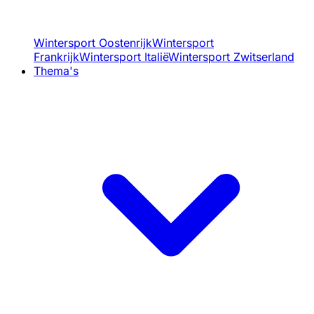
Wintersport Oostenrijk
Wintersport
Frankrijk
Wintersport Italië
Wintersport Zwitserland
Thema's