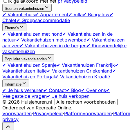
Ik ga akkoord met het
privacybeleid
Soorten vakantiehuizen
✔ Vakantiehuis
✔ Appartement
✔ Villa
✔ Bungalow
✔
Chalet
✔ Groepsaccommodatie
Thema's
✔ Vakantiehuizen met hond
✔ Vakantiehuizen in de
natuur
✔ Vakantiehuizen met zwembad
✔ Vakantiehuizen
aan zee
✔ Vakantiehuizen in de bergen
✔ Kindvriendelijke
vakantiehuizen
Populaire vakantielanden
✔ Vakantiehuizen Spanje
✔ Vakantiehuizen Frankrijk
✔
Vakantiehuizen Italië
✔ Vakantiehuizen Griekenland
✔
Vakantiehuizen Portugal
✔ Vakantiehuizen Kroatië
Informatie
✔ Je huis verhuren
✔ Contact
✔ Blog
✔ Over ons
✔
Veelgestelde vragen
✔ Je huis verkopen
©
2026
Huisjehuren.nl | Alle rechten voorbehouden |
Onderdeel van Recreatie Online.
Voorwaarden
·
Privacybeleid
·
Platformvoorwaarden
·
Platfor
privacy