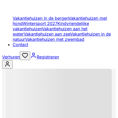
Vakantiehuizen in de bergen
Vakantiehuizen met
hond
Wintersport 2027
Kindvriendelijke
vakantiehuizen
Vakantiehuizen aan het
water
Vakantiehuizen aan zee
Vakantiehuizen in de
natuur
Vakantiehuizen met zwembad
Contact
Verhuren
Registreren