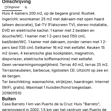
Omschrijving
Origineel
Huis 4-kamers 200 m2, op de begane grond. Rustiek
ingericht: woonkamer 25 m2 met dakraam met open haard
(alleen decoratie), Sat-TV (Flatscreen TV), stereo-installatie,
DVD en elektrische kachel. 1 kamer met 2 bedden en
douche/WC. 1 kamer met 1 2-pers bed (150 cm),
bad/bidet/WC. 1 kamer met dakraam, zonder ramen met 1 2-
pers bed (135 cm). Eetkamer 16 m2 met eettafel. Keuken 15
m2 (oven, 4 keramische glas kookplaten, magnetron,
diepvriezer, elektrische koffiemachine) met eettafel.
Geen verwarmingsmogelijkheid. Terras 40 m2, terras 25 m2.
Terrasmeubelen, barbecue, ligstoelen (3). Uitzicht op zee en
de bergen.
Ter beschikking: wasmachine, strijkijzer, haardroger. Internet
(WiFi, gratis). Maximaal 1 huisdier/hond toegestaan.
2019011510
Buiten
Casa Barreto 1 km van Puerto de la Cruz: Huis "Barreto",
gerenoveerd in 2002. 1.5 km van het centrum van Puerto de