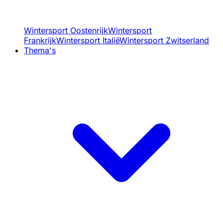
Wintersport Oostenrijk
Wintersport
Frankrijk
Wintersport Italië
Wintersport Zwitserland
Thema's