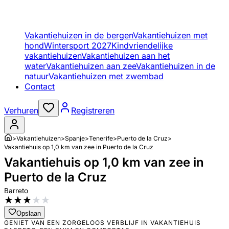
Vakantiehuizen in de bergen
Vakantiehuizen met
hond
Wintersport 2027
Kindvriendelijke
vakantiehuizen
Vakantiehuizen aan het
water
Vakantiehuizen aan zee
Vakantiehuizen in de
natuur
Vakantiehuizen met zwembad
Contact
Verhuren
Registreren
>
Vakantiehuizen
>
Spanje
>
Tenerife
>
Puerto de la Cruz
>
Vakantiehuis op 1,0 km van zee in Puerto de la Cruz
Vakantiehuis op 1,0 km van zee in
Puerto de la Cruz
Barreto
★
★
★
★
★
Opslaan
GENIET VAN EEN ZORGELOOS VERBLIJF IN VAKANTIEHUIS