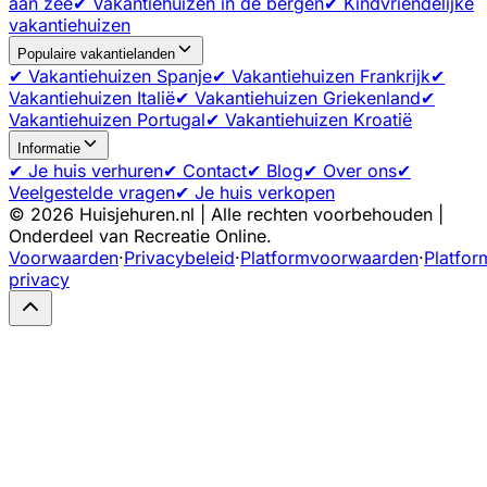
aan zee
✔ Vakantiehuizen in de bergen
✔ Kindvriendelijke
vakantiehuizen
Populaire vakantielanden
✔ Vakantiehuizen Spanje
✔ Vakantiehuizen Frankrijk
✔
Vakantiehuizen Italië
✔ Vakantiehuizen Griekenland
✔
Vakantiehuizen Portugal
✔ Vakantiehuizen Kroatië
Informatie
✔ Je huis verhuren
✔ Contact
✔ Blog
✔ Over ons
✔
Veelgestelde vragen
✔ Je huis verkopen
©
2026
Huisjehuren.nl | Alle rechten voorbehouden |
Onderdeel van Recreatie Online.
Voorwaarden
·
Privacybeleid
·
Platformvoorwaarden
·
Platfor
privacy