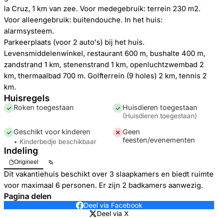
la Cruz, 1 km van zee. Voor medegebruik: terrein 230 m2.
Voor alleengebruik: buitendouche. In het huis:
alarmsysteem.
Parkeerplaats (voor 2 auto's) bij het huis.
Levensmiddelenwinkel, restaurant 600 m, bushalte 400 m,
zandstrand 1 km, stenenstrand 1 km, openluchtzwembad 2
km, thermaalbad 700 m. Golfterrein (9 holes) 2 km, tennis 2
km.
Huisregels
Roken toegestaan
Huisdieren toegestaan
✓
✓
(
Huisdieren toegestaan
)
Geschikt voor kinderen
Geen
✓
✕
feesten/evenementen
• Kinderbedje beschikbaar
Indeling
Origineel
Dit vakantiehuis beschikt over 3 slaapkamers en biedt ruimte
voor maximaal 6 personen. Er zijn 2 badkamers aanwezig.
Pagina delen
Deel via Facebook
Deel via X