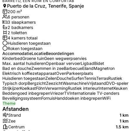
BARRETO, EEN RUIM EN COMFORTAB
Puerto de la Cruz, Tenerife, Spanje
200
m²
6
personen
3
slaapkamers
2
badkamer
s
2
toilet
ten
4
kamers totaal
Huisdieren toegestaan
Roken toegestaan
Accommodatie
Locatie
Beoordelingen
Kinderbed
Groene tuin
Geen wegwerpservies
Max. aantal huisdieren
Openbaar vervoer
Ligbad
Bidet
Bad en douche
Zwemmen in zee
Barbecue
Eiland
Magnetron
Elektrisch koffiezetapparaat
Oven
Parkeerplaats
Huisdieren toegestaan
Zeilen
Douche
Surfen
Tennis
Terras
Rustiek
Typisch dorp
Bergzicht
Zeezicht
Wasmachine
Vrijstaand
DVD-speler
Strijkijzer
Koelkast
Föhn
Verwarming
Rustiek interieur
Internet
Keuken
Beddengoed inbegrepen
Vriezer
TV
Internationale TV-zenders
Beveiligingssysteem
Fornuis
Handdoeken inbegrepen
WiFi
Theme
Afstanden
Strand
1 km
Zee
1 km
Centrum
1.5 km