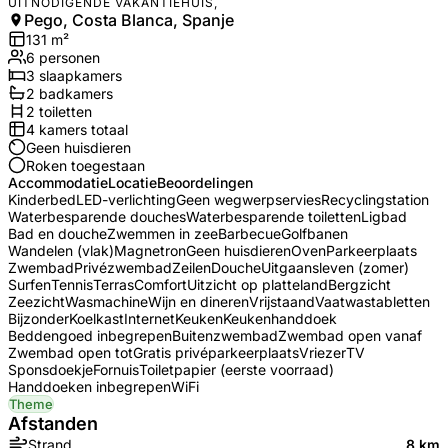
UITNODIGENDE VAKANTIEHUIS,
Pego, Costa Blanca, Spanje
131
m²
6
personen
3
slaapkamers
2
badkamer
s
2
toilet
ten
4
kamers totaal
Geen huisdieren
Roken toegestaan
Accommodatie
Locatie
Beoordelingen
Kinderbed
LED-verlichting
Geen wegwerpservies
Recyclingstation
Waterbesparende douches
Waterbesparende toiletten
Ligbad
Bad en douche
Zwemmen in zee
Barbecue
Golfbanen
Wandelen (vlak)
Magnetron
Geen huisdieren
Oven
Parkeerplaats
Zwembad
Privézwembad
Zeilen
Douche
Uitgaansleven (zomer)
Surfen
Tennis
Terras
Comfort
Uitzicht op platteland
Bergzicht
Zeezicht
Wasmachine
Wijn en dineren
Vrijstaand
Vaatwastabletten
Bijzonder
Koelkast
Internet
Keuken
Keukenhanddoek
Beddengoed inbegrepen
Buitenzwembad
Zwembad open vanaf
Zwembad open tot
Gratis privéparkeerplaats
Vriezer
TV
Sponsdoekje
Fornuis
Toiletpapier (eerste voorraad)
Handdoeken inbegrepen
WiFi
Theme
Afstanden
Strand
8 km