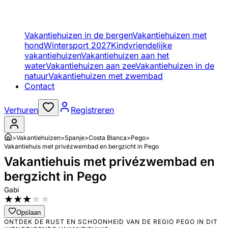
Vakantiehuizen in de bergen
Vakantiehuizen met
hond
Wintersport 2027
Kindvriendelijke
vakantiehuizen
Vakantiehuizen aan het
water
Vakantiehuizen aan zee
Vakantiehuizen in de
natuur
Vakantiehuizen met zwembad
Contact
Verhuren
Registreren
>
Vakantiehuizen
>
Spanje
>
Costa Blanca
>
Pego
>
Vakantiehuis met privézwembad en bergzicht in Pego
Vakantiehuis met privézwembad en
bergzicht in Pego
Gabi
★
★
★
★
★
Opslaan
ONTDEK DE RUST EN SCHOONHEID VAN DE REGIO PEGO IN DIT