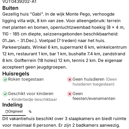
VUT0439202-A1
Buiten
Gezellig huis "Gabi". In de wijk Monte Pego, verhoogde
ligging villa wijk, 8 km van zee. Voor alleengebruik: terrein
met planten en bomen, openluchtzwembad hoekig (8 x 4 m,
110 - 185 cm diepte, seizoensgebonden beschikbaarheid:
01.Jan. - 31.Dec.). Voetpad (7 treden) naar het huis.
Parkeerplaats. Winkel 6 km, supermarkt 6 km, winkelcentrum
12 km, restaurant 1 km, bar 1 km, bushalte 7.4 km, zandstrand
8 km. Golfterrein (18 holes) 12 km, tennis 2 km. De eigenaar
accepteert geen jeugdgroepen.
Huisregels
Roken toegestaan
Geen huisdieren
(
Geen
✓
✕
huisdieren toegestaan
)
Geschikt voor kinderen
Geen
✓
✕
feesten/evenementen
• Kinderbedje beschikbaar
Indeling
Origineel
Dit vakantiehuis beschikt over 3 slaapkamers en biedt ruimte
voor maximaal 6 personen. Er zijn 2 badkamers aanwezig.