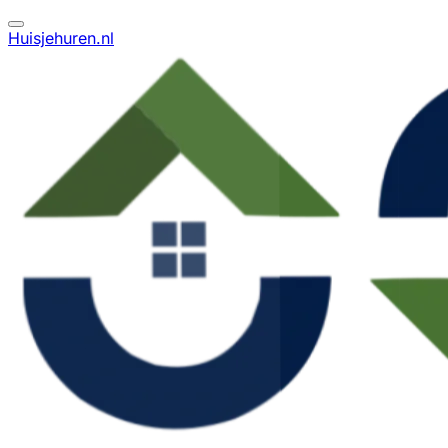
Huisjehuren.nl