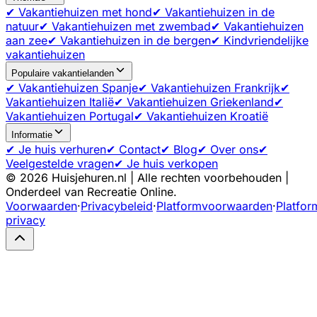
✔ Vakantiehuizen met hond
✔ Vakantiehuizen in de
natuur
✔ Vakantiehuizen met zwembad
✔ Vakantiehuizen
aan zee
✔ Vakantiehuizen in de bergen
✔ Kindvriendelijke
vakantiehuizen
Populaire vakantielanden
✔ Vakantiehuizen Spanje
✔ Vakantiehuizen Frankrijk
✔
Vakantiehuizen Italië
✔ Vakantiehuizen Griekenland
✔
Vakantiehuizen Portugal
✔ Vakantiehuizen Kroatië
Informatie
✔ Je huis verhuren
✔ Contact
✔ Blog
✔ Over ons
✔
Veelgestelde vragen
✔ Je huis verkopen
©
2026
Huisjehuren.nl | Alle rechten voorbehouden |
Onderdeel van Recreatie Online.
Voorwaarden
·
Privacybeleid
·
Platformvoorwaarden
·
Platfor
privacy