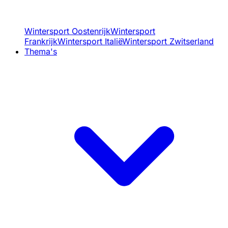
Wintersport Oostenrijk
Wintersport
Frankrijk
Wintersport Italië
Wintersport Zwitserland
Thema's