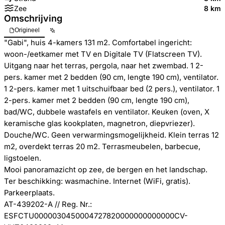
Zee
8 km
Omschrijving
Origineel
"Gabi", huis 4-kamers 131 m2. Comfortabel ingericht:
woon-/eetkamer met TV en Digitale TV (Flatscreen TV).
Uitgang naar het terras, pergola, naar het zwembad. 1 2-
pers. kamer met 2 bedden (90 cm, lengte 190 cm), ventilator.
1 2-pers. kamer met 1 uitschuifbaar bed (2 pers.), ventilator. 1
2-pers. kamer met 2 bedden (90 cm, lengte 190 cm),
bad/WC, dubbele wastafels en ventilator. Keuken (oven, X
keramische glas kookplaten, magnetron, diepvriezer).
Douche/WC. Geen verwarmingsmogelijkheid. Klein terras 12
m2, overdekt terras 20 m2. Terrasmeubelen, barbecue,
ligstoelen.
Mooi panoramazicht op zee, de bergen en het landschap.
Ter beschikking: wasmachine. Internet (WiFi, gratis).
Parkeerplaats.
AT-439202-A // Reg. Nr.:
ESFCTU0000030450004727820000000000000CV-