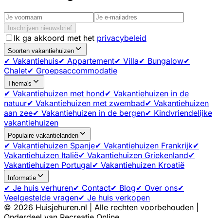
Inschrijven nieuwsbrief
Ik ga akkoord met het
privacybeleid
Soorten vakantiehuizen
✔ Vakantiehuis
✔ Appartement
✔ Villa
✔ Bungalow
✔
Chalet
✔ Groepsaccommodatie
Thema's
✔ Vakantiehuizen met hond
✔ Vakantiehuizen in de
natuur
✔ Vakantiehuizen met zwembad
✔ Vakantiehuizen
aan zee
✔ Vakantiehuizen in de bergen
✔ Kindvriendelijke
vakantiehuizen
Populaire vakantielanden
✔ Vakantiehuizen Spanje
✔ Vakantiehuizen Frankrijk
✔
Vakantiehuizen Italië
✔ Vakantiehuizen Griekenland
✔
Vakantiehuizen Portugal
✔ Vakantiehuizen Kroatië
Informatie
✔ Je huis verhuren
✔ Contact
✔ Blog
✔ Over ons
✔
Veelgestelde vragen
✔ Je huis verkopen
©
2026
Huisjehuren.nl | Alle rechten voorbehouden |
Onderdeel van Recreatie Online.