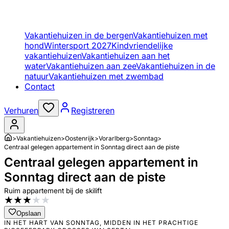
Vakantiehuizen in de bergen
Vakantiehuizen met
hond
Wintersport 2027
Kindvriendelijke
vakantiehuizen
Vakantiehuizen aan het
water
Vakantiehuizen aan zee
Vakantiehuizen in de
natuur
Vakantiehuizen met zwembad
Contact
Verhuren
Registreren
>
Vakantiehuizen
>
Oostenrijk
>
Vorarlberg
>
Sonntag
>
Centraal gelegen appartement in Sonntag direct aan de piste
Centraal gelegen appartement in
Sonntag direct aan de piste
Ruim appartement bij de skilift
★
★
★
★
★
Opslaan
IN HET HART VAN SONNTAG, MIDDEN IN HET PRACHTIGE