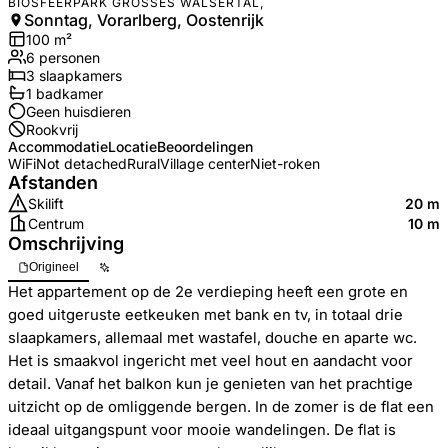
BIOSFEERPARK GROSSES WALSERTAL,
Sonntag, Vorarlberg, Oostenrijk
100
m²
6
personen
3
slaapkamers
1
badkamer
Geen huisdieren
Rookvrij
Accommodatie
Locatie
Beoordelingen
WiFi
Not detached
Rural
Village center
Niet-roken
Afstanden
Skilift
20 m
Centrum
10 m
Omschrijving
Origineel
Het appartement op de 2e verdieping heeft een grote en
goed uitgeruste eetkeuken met bank en tv, in totaal drie
slaapkamers, allemaal met wastafel, douche en aparte wc.
Het is smaakvol ingericht met veel hout en aandacht voor
detail. Vanaf het balkon kun je genieten van het prachtige
uitzicht op de omliggende bergen. In de zomer is de flat een
ideaal uitgangspunt voor mooie wandelingen. De flat is