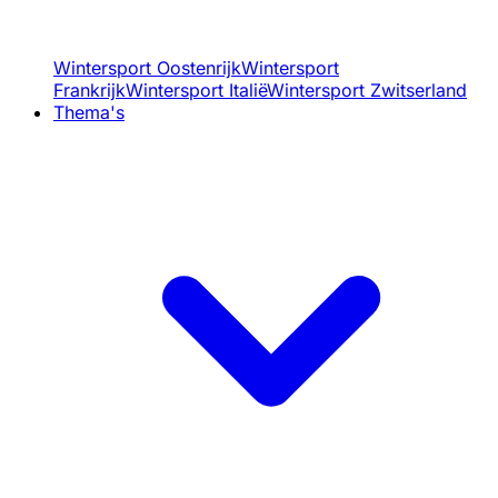
Wintersport Oostenrijk
Wintersport
Frankrijk
Wintersport Italië
Wintersport Zwitserland
Thema's