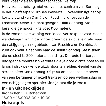
bereikbaar via een gemeenschappelijke trap
Het vakantiehuis ligt niet ver van het centrum van Sonntag,
in het biosfeerpark Großes Walsertal. Bovendien ligt het op
korte afstand van Damüls en Faschina, direct aan de
Faschinastrasse. De nabijgelegen skilift Sonntag-Stein
bereik je gemakkelijk te voet (100 meter).
In de zomer is de woning een ideaal vertrekpunt voor mooie
wandelingen, en in de winter brengt de skibus je gratis naar
de nabijgelegen skigebieden van Faschina en Damüls. Je
kunt ook vanuit het huis naar de skilift Sonntag-Stein skiën,
die op slechts 200 meter afstand ligt. De regio herbergt
uitdagende mountainbikeroutes die je door dichte bossen en
langs indrukwekkende uitzichtpunten leiden. Geniet van de
serene sfeer van Sonntag. Of je nu ontspant aan de oever
van een bergmeer of jezelf trakteert op een wellnessdag in
een nabijgelegen spa, hier vind je rust die je zoekt
In- en uitchecktijden
Inchecken:
Uitchecken:
16:00
-
18:00
08:00
-
10:00
Huisregels