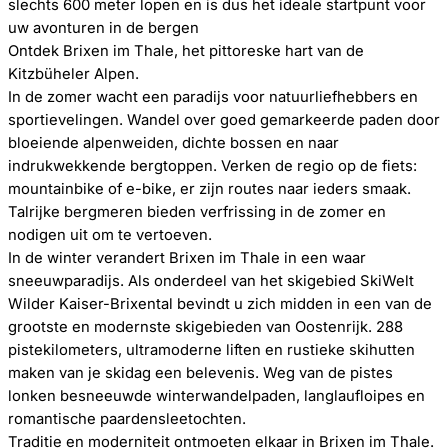
slechts 600 meter lopen en is dus het ideale startpunt voor
uw avonturen in de bergen
Ontdek Brixen im Thale, het pittoreske hart van de
Kitzbüheler Alpen.
In de zomer wacht een paradijs voor natuurliefhebbers en
sportievelingen. Wandel over goed gemarkeerde paden door
bloeiende alpenweiden, dichte bossen en naar
indrukwekkende bergtoppen. Verken de regio op de fiets:
mountainbike of e-bike, er zijn routes naar ieders smaak.
Talrijke bergmeren bieden verfrissing in de zomer en
nodigen uit om te vertoeven.
In de winter verandert Brixen im Thale in een waar
sneeuwparadijs. Als onderdeel van het skigebied SkiWelt
Wilder Kaiser-Brixental bevindt u zich midden in een van de
grootste en modernste skigebieden van Oostenrijk. 288
pistekilometers, ultramoderne liften en rustieke skihutten
maken van je skidag een belevenis. Weg van de pistes
lonken besneeuwde winterwandelpaden, langlaufloipes en
romantische paardensleetochten.
Traditie en moderniteit ontmoeten elkaar in Brixen im Thale.