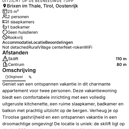
UITZICHT OP DE BESNEEUWDE TOPP
Brixen im Thale, Tirol, Oostenrijk
25
m²
2
personen
1
slaapkamers
1
badkamer
Geen huisdieren
Rookvrij
Accommodatie
Locatie
Beoordelingen
Not detached
Rural
Village center
Niet-roken
WiFi
Afstanden
Skilift
110 m
Centrum
80 m
Omschrijving
Origineel
Geniet van een ontspannen vakantie in dit charmante
appartement voor twee personen. Deze vakantiewoning
biedt een comfortabele inrichting met een volledig
uitgeruste kitchenette, een ruime slaapkamer, badkamer en
balkon met prachtig uitzicht op de bergen. Verheug je op
Tiroolse gastvrijheid en een ontspannen vakantie in een
droomachtige omgeving! De locatie is uniek: de skilift ligt op