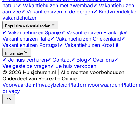
natuur
✔ Vakantiehuizen met zwembad
✔ Vakantiehuizen
aan zee
✔ Vakantiehuizen in de bergen
✔ Kindvriendelijke
vakantiehuizen
Populaire vakantielanden
✔ Vakantiehuizen Spanje
✔ Vakantiehuizen Frankrijk
✔
Vakantiehuizen Italië
✔ Vakantiehuizen Griekenland
✔
Vakantiehuizen Portugal
✔ Vakantiehuizen Kroatië
Informatie
✔ Je huis verhuren
✔ Contact
✔ Blog
✔ Over ons
✔
Veelgestelde vragen
✔ Je huis verkopen
©
2026
Huisjehuren.nl | Alle rechten voorbehouden |
Onderdeel van Recreatie Online.
Voorwaarden
·
Privacybeleid
·
Platformvoorwaarden
·
Platfor
privacy