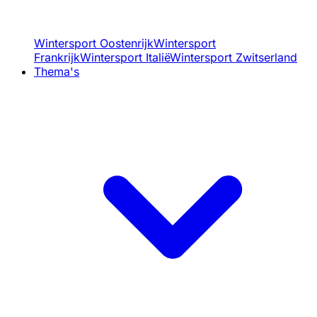
Wintersport Oostenrijk
Wintersport
Frankrijk
Wintersport Italië
Wintersport Zwitserland
Thema's