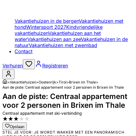
Vakantiehuizen in de bergen
Vakantiehuizen met
hond
Wintersport 2027
Kindvriendelijke
vakantiehuizen
Vakantiehuizen aan het
water
Vakantiehuizen aan zee
Vakantiehuizen in de
natuur
Vakantiehuizen met zwembad
Contact
Verhuren
Registreren
>
Vakantiehuizen
>
Oostenrijk
>
Tirol
>
Brixen im Thale
>
Aan de piste: Centraal appartement voor 2 personen in Brixen im Thale
Aan de piste: Centraal appartement
voor 2 personen in Brixen im Thale
Centraal appartement met ski-verbinding
★
★
★
★
★
Opslaan
STEL JE VOOR: JE WORDT WAKKER MET EEN PANORAMISCH