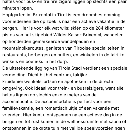
haltes voor bus- en treinreizigers liggen op slechts een paar
minuten lopen.
Hopfgarten im Brixental in Tirol is een droombestemming
voor iedereen die op zoek is naar een actieve vakantie in de
bergen. Hier is voor elk wat wils: skiën op de 284 kilometer
pistes van het skigebied Wilder Kaiser-Brixental, wandelen
op honderden gemarkeerde wandelpaden en
mountainbikeroutes, genieten van Tiroolse specialiteiten in
restaurants, herbergen en hutten, en winkelen in de talrijke
winkels en boetieks in het dorp.
De uitstekende ligging van Tirola Stadl verdient een speciale
vermelding. Dicht bij het centrum, talrijke
kruidenierswinkels, artsen en apotheken in de directe
omgeving. Ook ideaal voor trein- en busreizigers, want alle
haltes liggen op slechts enkele meters van de
accommodatie. De accommodatie is perfect voor een
familievakantie, een romantisch uitje of een vakantie met
vrienden. Hier kunt u ontspannen na een actieve dag in de
bergen en tot rust komen in de wellnessruimte met sauna of
ontspannen in de grote tuin met veilige speelvoorzieningen