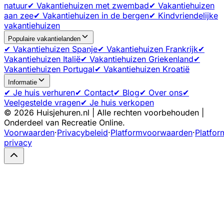
natuur
✔ Vakantiehuizen met zwembad
✔ Vakantiehuizen
aan zee
✔ Vakantiehuizen in de bergen
✔ Kindvriendelijke
vakantiehuizen
Populaire vakantielanden
✔ Vakantiehuizen Spanje
✔ Vakantiehuizen Frankrijk
✔
Vakantiehuizen Italië
✔ Vakantiehuizen Griekenland
✔
Vakantiehuizen Portugal
✔ Vakantiehuizen Kroatië
Informatie
✔ Je huis verhuren
✔ Contact
✔ Blog
✔ Over ons
✔
Veelgestelde vragen
✔ Je huis verkopen
©
2026
Huisjehuren.nl | Alle rechten voorbehouden |
Onderdeel van Recreatie Online.
Voorwaarden
·
Privacybeleid
·
Platformvoorwaarden
·
Platfor
privacy