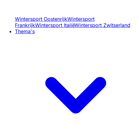
Wintersport Oostenrijk
Wintersport
Frankrijk
Wintersport Italië
Wintersport Zwitserland
Thema's