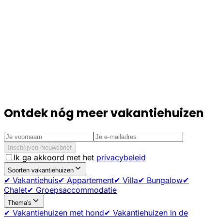
Ontdek nóg meer vakantiehuizen
Inschrijven nieuwsbrief
Ik ga akkoord met het
privacybeleid
Soorten vakantiehuizen
✔ Vakantiehuis
✔ Appartement
✔ Villa
✔ Bungalow
✔
Chalet
✔ Groepsaccommodatie
Thema's
✔ Vakantiehuizen met hond
✔ Vakantiehuizen in de