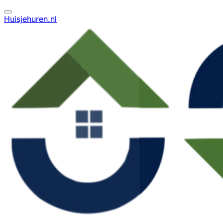
Huisjehuren.nl