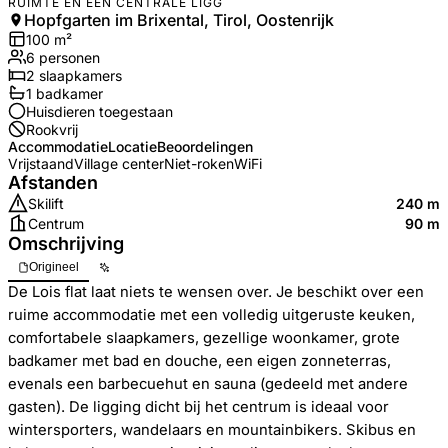
RUIMTE EN EEN CENTRALE LIGG
Hopfgarten im Brixental, Tirol, Oostenrijk
100
m²
6
personen
2
slaapkamers
1
badkamer
Huisdieren toegestaan
Rookvrij
Accommodatie
Locatie
Beoordelingen
Vrijstaand
Village center
Niet-roken
WiFi
Afstanden
Skilift
240 m
Centrum
90 m
Omschrijving
Origineel
De Lois flat laat niets te wensen over. Je beschikt over een
ruime accommodatie met een volledig uitgeruste keuken,
comfortabele slaapkamers, gezellige woonkamer, grote
badkamer met bad en douche, een eigen zonneterras,
evenals een barbecuehut en sauna (gedeeld met andere
gasten). De ligging dicht bij het centrum is ideaal voor
wintersporters, wandelaars en mountainbikers. Skibus en