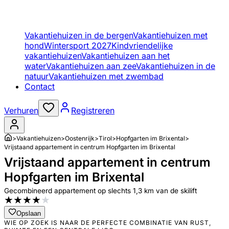
Vakantiehuizen in de bergen
Vakantiehuizen met
hond
Wintersport 2027
Kindvriendelijke
vakantiehuizen
Vakantiehuizen aan het
water
Vakantiehuizen aan zee
Vakantiehuizen in de
natuur
Vakantiehuizen met zwembad
Contact
Verhuren
Registreren
>
Vakantiehuizen
>
Oostenrijk
>
Tirol
>
Hopfgarten im Brixental
>
Vrijstaand appartement in centrum Hopfgarten im Brixental
Vrijstaand appartement in centrum
Hopfgarten im Brixental
Gecombineerd appartement op slechts 1,3 km van de skilift
★
★
★
★
★
Opslaan
WIE OP ZOEK IS NAAR DE PERFECTE COMBINATIE VAN RUST,