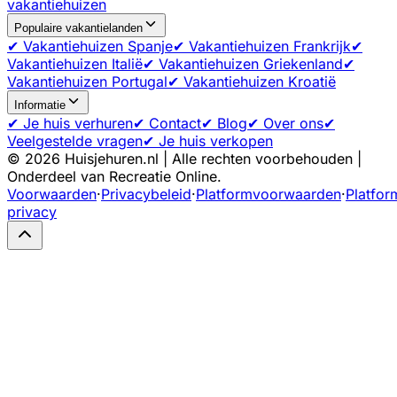
vakantiehuizen
Populaire vakantielanden
✔ Vakantiehuizen Spanje
✔ Vakantiehuizen Frankrijk
✔
Vakantiehuizen Italië
✔ Vakantiehuizen Griekenland
✔
Vakantiehuizen Portugal
✔ Vakantiehuizen Kroatië
Informatie
✔ Je huis verhuren
✔ Contact
✔ Blog
✔ Over ons
✔
Veelgestelde vragen
✔ Je huis verkopen
©
2026
Huisjehuren.nl | Alle rechten voorbehouden |
Onderdeel van Recreatie Online.
Voorwaarden
·
Privacybeleid
·
Platformvoorwaarden
·
Platfor
privacy