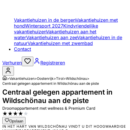
Vakantiehuizen in de bergen
Vakantiehuizen met
hond
Wintersport 2027
Kindvriendelijke
vakantiehuizen
Vakantiehuizen aan het
water
Vakantiehuizen aan zee
Vakantiehuizen in de
natuur
Vakantiehuizen met zwembad
Contact
Verhuren
Registreren
>
Vakantiehuizen
>
Oostenrijk
>
Tirol
>
Wildschönau
>
Centraal gelegen appartement in Wildschönau aan de piste
Centraal gelegen appartement in
Wildschönau aan de piste
Droomappartement met wellness & Premium Card
★
★
★
★
★
Opslaan
IN HET HART VAN WILDSCHÖNAU VINDT U DIT HOOGWAARDIGE