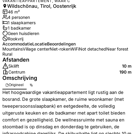
VAKANTIEAPPARTEMENT, WAAR C
Wildschönau, Tirol, Oostenrijk
46
m²
4
personen
1
slaapkamers
1
badkamer
Geen huisdieren
Rookvrij
Accommodatie
Locatie
Beoordelingen
Mountains
Village center
Niet-roken
WiFi
Not detached
Near forest
Rural
Afstanden
Skilift
10 m
Centrum
190 m
Omschrijving
Origineel
Het hoogwaardige vakantieappartement ligt rustig aan de
bosrand. De grote slaapkamer, de ruime woonkamer (met
tweepersoonsslaapbank) en eetgedeelte, de volledig
uitgeruste keuken en de badkamer met apart toilet bieden
comfort en gezelligheid. De wellnessruimte met sauna en
stoombad is op dinsdag en donderdag te gebruiken, de
infraroodcabine dagelijks. De skibushalte ligt op slechts 10 m