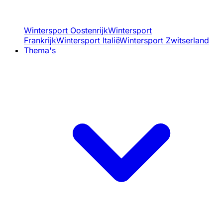
Wintersport Oostenrijk
Wintersport
Frankrijk
Wintersport Italië
Wintersport Zwitserland
Thema's