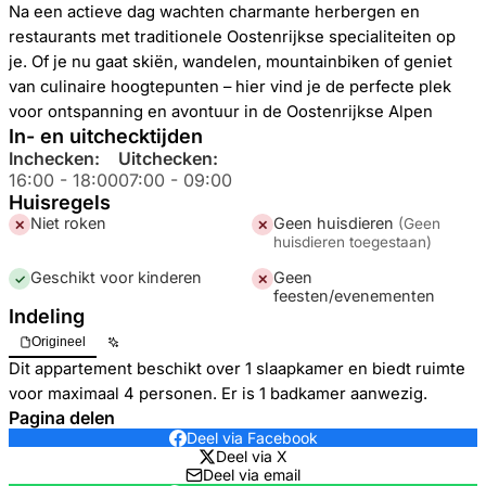
Na een actieve dag wachten charmante herbergen en
restaurants met traditionele Oostenrijkse specialiteiten op
je. Of je nu gaat skiën, wandelen, mountainbiken of geniet
van culinaire hoogtepunten – hier vind je de perfecte plek
voor ontspanning en avontuur in de Oostenrijkse Alpen
In- en uitchecktijden
Inchecken:
Uitchecken:
16:00
-
18:00
07:00
-
09:00
Huisregels
Niet roken
Geen huisdieren
(
Geen
✕
✕
huisdieren toegestaan
)
Geschikt voor kinderen
Geen
✓
✕
feesten/evenementen
Indeling
Origineel
Dit appartement beschikt over 1 slaapkamer en biedt ruimte
voor maximaal 4 personen. Er is 1 badkamer aanwezig.
Pagina delen
Deel via Facebook
Deel via X
Deel via email