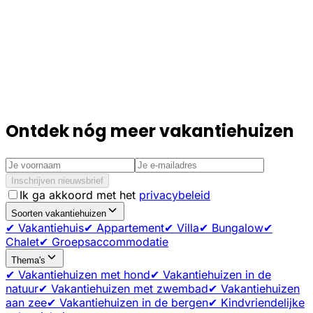
Ontdek nóg meer vakantiehuizen
Inschrijven nieuwsbrief
Ik ga akkoord met het
privacybeleid
Soorten vakantiehuizen
✔ Vakantiehuis
✔ Appartement
✔ Villa
✔ Bungalow
✔
Chalet
✔ Groepsaccommodatie
Thema's
✔ Vakantiehuizen met hond
✔ Vakantiehuizen in de
natuur
✔ Vakantiehuizen met zwembad
✔ Vakantiehuizen
aan zee
✔ Vakantiehuizen in de bergen
✔ Kindvriendelijke