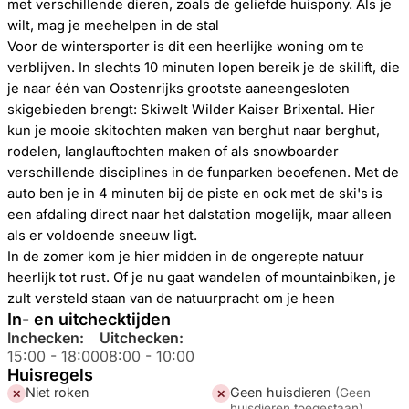
met verschillende dieren, zoals de geliefde huispony. Als je
wilt, mag je meehelpen in de stal
Voor de wintersporter is dit een heerlijke woning om te
verblijven. In slechts 10 minuten lopen bereik je de skilift, die
je naar één van Oostenrijks grootste aaneengesloten
skigebieden brengt: Skiwelt Wilder Kaiser Brixental. Hier
kun je mooie skitochten maken van berghut naar berghut,
rodelen, langlauftochten maken of als snowboarder
verschillende disciplines in de funparken beoefenen. Met de
auto ben je in 4 minuten bij de piste en ook met de ski's is
een afdaling direct naar het dalstation mogelijk, maar alleen
als er voldoende sneeuw ligt.
In de zomer kom je hier midden in de ongerepte natuur
heerlijk tot rust. Of je nu gaat wandelen of mountainbiken, je
zult versteld staan van de natuurpracht om je heen
In- en uitchecktijden
Inchecken:
Uitchecken:
15:00
-
18:00
08:00
-
10:00
Huisregels
Niet roken
Geen huisdieren
(
Geen
✕
✕
huisdieren toegestaan
)