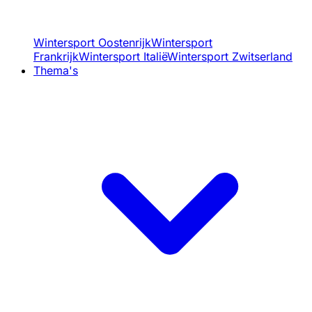
Wintersport Oostenrijk
Wintersport
Frankrijk
Wintersport Italië
Wintersport Zwitserland
Thema's