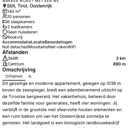
WAKKER WORDT MET EEN WE
Söll, Tirol, Oostenrijk
140
m²
10
personen
5
slaapkamers
2
badkamer
s
Geen huisdieren
Rookvrij
Accommodatie
Locatie
Beoordelingen
Not detached
Mountains
Niet-roken
WiFi
Afstanden
Skilift
3 km
Centrum
890 m
Omschrijving
Origineel
Dit gezellige en moderne appartement, gelegen op 1036 m
boven de zeespiegel, biedt een adembenemend uitzicht op
de Tiroolse bergwereld. Het vakantiehuis, beheerd door
dezelfde familie voor generaties, heeft vier woningen. Jij
verblijft in de grootste met sfeervolle houten elementen en
een ruim balkon om van het Oostenrijkse zonnetje te
genieten. Het landgoed is een biologisch landbouwbedrijf