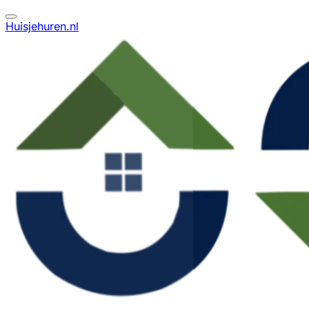
Huisjehuren.nl