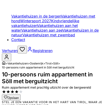
Vakantiehuizen in de bergen
Vakantiehuizen met
hond
Wintersport 2027
Kindvriendelijke
vakantiehuizen
Vakantiehuizen aan het
water
Vakantiehuizen aan zee
Vakantiehuizen in de
natuur
Vakantiehuizen met zwembad
Contact
Verhuren
Registreren
>
Vakantiehuizen
>
Oostenrijk
>
Tirol
>
Söll
>
10-persoons ruim appartement in Söll met berguitzicht
10-persoons ruim appartement in
Söll met berguitzicht
Ruim appartement met prachtig uitzicht over de bergwereld
★
★
★
★
★
Opslaan
STEL JE EEN VAKANTIE VOOR IN HET HART VAN TIROL, WAAR JE