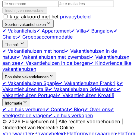
Inschrijven nieuwsbrief
Ik ga akkoord met het
privacybeleid
Soorten vakantiehuizen
✔ Vakantiehuis
✔ Appartement
✔ Villa
✔ Bungalow
✔
Chalet
✔ Groepsaccommodatie
Thema's
✔ Vakantiehuizen met hond
✔ Vakantiehuizen in de
natuur
✔ Vakantiehuizen met zwembad
✔ Vakantiehuizen
aan zee
✔ Vakantiehuizen in de bergen
✔ Kindvriendelijke
vakantiehuizen
Populaire vakantielanden
✔ Vakantiehuizen Spanje
✔ Vakantiehuizen Frankrijk
✔
Vakantiehuizen Italië
✔ Vakantiehuizen Griekenland
✔
Vakantiehuizen Portugal
✔ Vakantiehuizen Kroatië
Informatie
✔ Je huis verhuren
✔ Contact
✔ Blog
✔ Over ons
✔
Veelgestelde vragen
✔ Je huis verkopen
©
2026
Huisjehuren.nl | Alle rechten voorbehouden |
Onderdeel van Recreatie Online.
Voorwaarden
·
Privacybeleid
·
Platformvoorwaarden
·
Platfor