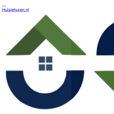
Huisjehuren.nl