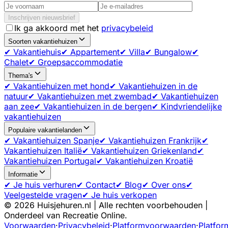
Inschrijven nieuwsbrief
Ik ga akkoord met het
privacybeleid
Soorten vakantiehuizen
✔ Vakantiehuis
✔ Appartement
✔ Villa
✔ Bungalow
✔
Chalet
✔ Groepsaccommodatie
Thema's
✔ Vakantiehuizen met hond
✔ Vakantiehuizen in de
natuur
✔ Vakantiehuizen met zwembad
✔ Vakantiehuizen
aan zee
✔ Vakantiehuizen in de bergen
✔ Kindvriendelijke
vakantiehuizen
Populaire vakantielanden
✔ Vakantiehuizen Spanje
✔ Vakantiehuizen Frankrijk
✔
Vakantiehuizen Italië
✔ Vakantiehuizen Griekenland
✔
Vakantiehuizen Portugal
✔ Vakantiehuizen Kroatië
Informatie
✔ Je huis verhuren
✔ Contact
✔ Blog
✔ Over ons
✔
Veelgestelde vragen
✔ Je huis verkopen
©
2026
Huisjehuren.nl | Alle rechten voorbehouden |
Onderdeel van Recreatie Online.
Voorwaarden
·
Privacybeleid
·
Platformvoorwaarden
·
Platfor