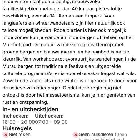
In de winter staat een prachtig, sneeuwzeker
familieskigebied met meer dan 40 km aan pistes tot je
beschikking, evenals 14 liften en een funpark. Voor
langlaufers en winterwandelaars zijn hier natuurlijk ook
talloze mogelijkheden. Rodelplezier is hier ook mogelijk.
In de zomer kun je wandelen in de bergen of fietsen op het
Mur-fietspad. De natuur van deze regio is kleurrijk met
groene bergen en blauwe meren, en het aanbod is net zo
kleurrijk. Van workshops tot avontuurlijke wandelingen in de
Murau bergen tot traditionele festivals en uitgebreide
culturele programma's, er is voor elke vakantiegast wat wils.
Zowel in de zomer als in de winter is er genoeg te doen voor
de actieve vakantieganger. Omdat deze regio nog niet
ontdekt is door het massatoerisme, kun je hier genieten van
rust en ontspanning.
In- en uitchecktijden
Inchecken:
Uitchecken:
16:00
-
20:00
07:00
-
09:00
Huisregels
Niet roken
Geen huisdieren
(
Geen
✕
✕
huisdieren toegestaan
)