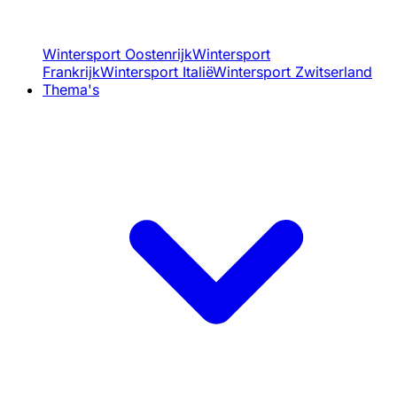
Wintersport Oostenrijk
Wintersport
Frankrijk
Wintersport Italië
Wintersport Zwitserland
Thema's