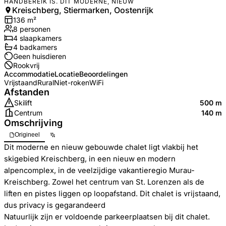
HANDBEREIK IS. DIT MODERNE, NIEUW
Kreischberg, Stiermarken, Oostenrijk
136
m²
8
personen
4
slaapkamers
4
badkamer
s
Geen huisdieren
Rookvrij
Accommodatie
Locatie
Beoordelingen
Vrijstaand
Rural
Niet-roken
WiFi
Afstanden
Skilift
500 m
Centrum
140 m
Omschrijving
Origineel
Dit moderne en nieuw gebouwde chalet ligt vlakbij het
skigebied Kreischberg, in een nieuw en modern
alpencomplex, in de veelzijdige vakantieregio Murau-
Kreischberg. Zowel het centrum van St. Lorenzen als de
liften en pistes liggen op loopafstand. Dit chalet is vrijstaand,
dus privacy is gegarandeerd
Natuurlijk zijn er voldoende parkeerplaatsen bij dit chalet.