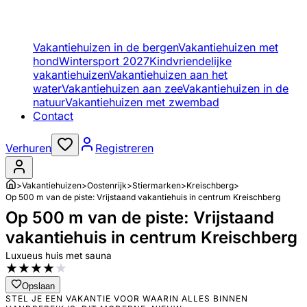
Vakantiehuizen in de bergen
Vakantiehuizen met
hond
Wintersport 2027
Kindvriendelijke
vakantiehuizen
Vakantiehuizen aan het
water
Vakantiehuizen aan zee
Vakantiehuizen in de
natuur
Vakantiehuizen met zwembad
Contact
Verhuren
Registreren
>
Vakantiehuizen
>
Oostenrijk
>
Stiermarken
>
Kreischberg
>
Op 500 m van de piste: Vrijstaand vakantiehuis in centrum Kreischberg
Op 500 m van de piste: Vrijstaand
vakantiehuis in centrum Kreischberg
Luxueus huis met sauna
★
★
★
★
★
Opslaan
STEL JE EEN VAKANTIE VOOR WAARIN ALLES BINNEN