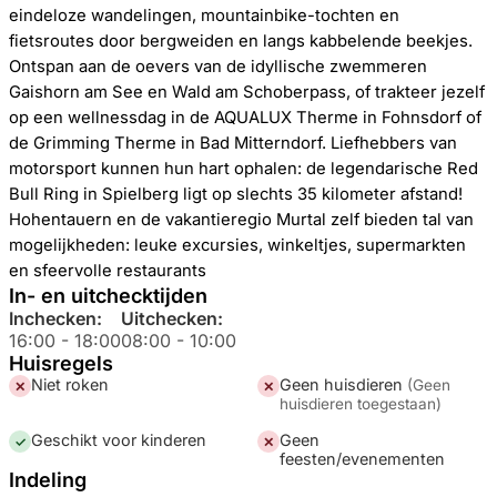
eindeloze wandelingen, mountainbike-tochten en
fietsroutes door bergweiden en langs kabbelende beekjes.
Ontspan aan de oevers van de idyllische zwemmeren
Gaishorn am See en Wald am Schoberpass, of trakteer jezelf
op een wellnessdag in de AQUALUX Therme in Fohnsdorf of
de Grimming Therme in Bad Mitterndorf. Liefhebbers van
motorsport kunnen hun hart ophalen: de legendarische Red
Bull Ring in Spielberg ligt op slechts 35 kilometer afstand!
Hohentauern en de vakantieregio Murtal zelf bieden tal van
mogelijkheden: leuke excursies, winkeltjes, supermarkten
en sfeervolle restaurants
In- en uitchecktijden
Inchecken:
Uitchecken:
16:00
-
18:00
08:00
-
10:00
Huisregels
Niet roken
Geen huisdieren
(
Geen
✕
✕
huisdieren toegestaan
)
Geschikt voor kinderen
Geen
✓
✕
feesten/evenementen
Indeling