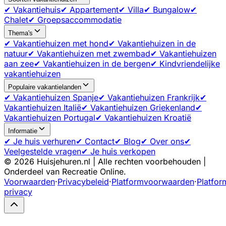
✔ Vakantiehuis
✔ Appartement
✔ Villa
✔ Bungalow
✔
Chalet
✔ Groepsaccommodatie
Thema's
✔ Vakantiehuizen met hond
✔ Vakantiehuizen in de
natuur
✔ Vakantiehuizen met zwembad
✔ Vakantiehuizen
aan zee
✔ Vakantiehuizen in de bergen
✔ Kindvriendelijke
vakantiehuizen
Populaire vakantielanden
✔ Vakantiehuizen Spanje
✔ Vakantiehuizen Frankrijk
✔
Vakantiehuizen Italië
✔ Vakantiehuizen Griekenland
✔
Vakantiehuizen Portugal
✔ Vakantiehuizen Kroatië
Informatie
✔ Je huis verhuren
✔ Contact
✔ Blog
✔ Over ons
✔
Veelgestelde vragen
✔ Je huis verkopen
©
2026
Huisjehuren.nl | Alle rechten voorbehouden |
Onderdeel van Recreatie Online.
Voorwaarden
·
Privacybeleid
·
Platformvoorwaarden
·
Platfor
privacy