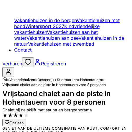
Vakantiehuizen in de bergen
Vakantiehuizen met
hond
Wintersport 2027
Kindvriendelijke
vakantiehuizen
Vakantiehuizen aan het
water
Vakantiehuizen aan zee
Vakantiehuizen in de
natuur
Vakantiehuizen met zwembad
Contact
Verhuren
Registreren
>
Vakantiehuizen
>
Oostenrijk
>
Stiermarken
>
Hohentauern
>
Vrijstaand chalet aan de piste in Hohentauern voor 8 personen
Vrijstaand chalet aan de piste in
Hohentauern voor 8 personen
Chalet bij de skilift met sauna en bergpanorama
★
★
★
★
★
Opslaan
GENIET VAN DE ULTIEME COMBINATIE VAN RUST, COMFORT EN