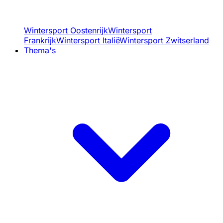
Wintersport Oostenrijk
Wintersport
Frankrijk
Wintersport Italië
Wintersport Zwitserland
Thema's