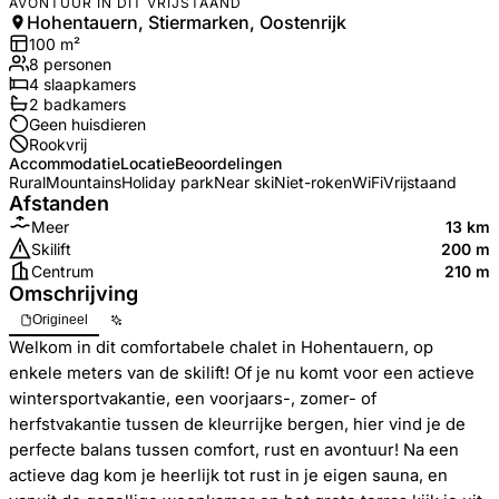
AVONTUUR IN DIT VRIJSTAAND
Hohentauern, Stiermarken, Oostenrijk
100
m²
8
personen
4
slaapkamers
2
badkamer
s
Geen huisdieren
Rookvrij
Accommodatie
Locatie
Beoordelingen
Rural
Mountains
Holiday park
Near ski
Niet-roken
WiFi
Vrijstaand
Afstanden
Meer
13 km
Skilift
200 m
Centrum
210 m
Omschrijving
Origineel
Welkom in dit comfortabele chalet in Hohentauern, op
enkele meters van de skilift! Of je nu komt voor een actieve
wintersportvakantie, een voorjaars-, zomer- of
herfstvakantie tussen de kleurrijke bergen, hier vind je de
perfecte balans tussen comfort, rust en avontuur! Na een
actieve dag kom je heerlijk tot rust in je eigen sauna, en