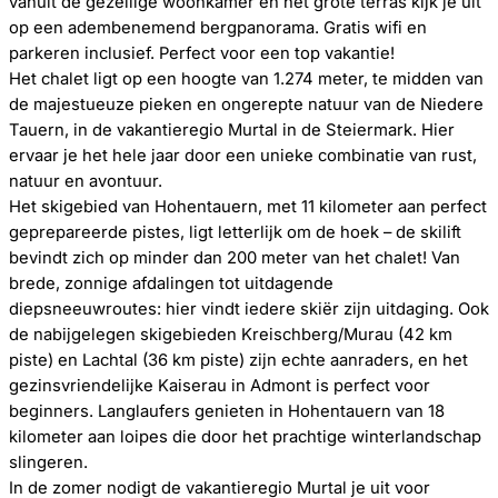
vanuit de gezellige woonkamer en het grote terras kijk je uit
op een adembenemend bergpanorama. Gratis wifi en
parkeren inclusief. Perfect voor een top vakantie!
Het chalet ligt op een hoogte van 1.274 meter, te midden van
de majestueuze pieken en ongerepte natuur van de Niedere
Tauern, in de vakantieregio Murtal in de Steiermark. Hier
ervaar je het hele jaar door een unieke combinatie van rust,
natuur en avontuur.
Het skigebied van Hohentauern, met 11 kilometer aan perfect
geprepareerde pistes, ligt letterlijk om de hoek – de skilift
bevindt zich op minder dan 200 meter van het chalet! Van
brede, zonnige afdalingen tot uitdagende
diepsneeuwroutes: hier vindt iedere skiër zijn uitdaging. Ook
de nabijgelegen skigebieden Kreischberg/Murau (42 km
piste) en Lachtal (36 km piste) zijn echte aanraders, en het
gezinsvriendelijke Kaiserau in Admont is perfect voor
beginners. Langlaufers genieten in Hohentauern van 18
kilometer aan loipes die door het prachtige winterlandschap
slingeren.
In de zomer nodigt de vakantieregio Murtal je uit voor