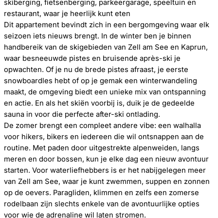
skiberging, fietsenberging, parkeergarage, speeltuin en
restaurant, waar je heerlijk kunt eten
Dit appartement bevindt zich in een bergomgeving waar elk
seizoen iets nieuws brengt. In de winter ben je binnen
handbereik van de skigebieden van Zell am See en Kaprun,
waar besneeuwde pistes en bruisende après-ski je
opwachten. Of je nu de brede pistes afraast, je eerste
snowboardles hebt of op je gemak een winterwandeling
maakt, de omgeving biedt een unieke mix van ontspanning
en actie. En als het skiën voorbij is, duik je de gedeelde
sauna in voor die perfecte after-ski ontlading.
De zomer brengt een compleet andere vibe: een walhalla
voor hikers, bikers en iedereen die wil ontsnappen aan de
routine. Met paden door uitgestrekte alpenweiden, langs
meren en door bossen, kun je elke dag een nieuw avontuur
starten. Voor waterliefhebbers is er het nabijgelegen meer
van Zell am See, waar je kunt zwemmen, suppen en zonnen
op de oevers. Paragliden, klimmen en zelfs een zomerse
rodelbaan zijn slechts enkele van de avontuurlijke opties
voor wie de adrenaline wil laten stromen.