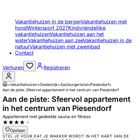
Vakantiehuizen in de bergen
Vakantiehuizen met
hond
Wintersport 2027
Kindvriendelijke
vakantiehuizen
Vakantiehuizen aan het
water
Vakantiehuizen aan zee
Vakantiehuizen in de
natuur
Vakantiehuizen met zwembad
Contact
Verhuren
Registreren
>
Vakantiehuizen
>
Oostenrijk
>
Salzburgerland
>
Piesendorf
>
Aan de piste: Sfeervol appartement in het centrum van Piesendorf
Aan de piste: Sfeervol appartement
in het centrum van Piesendorf
Appartement met gedeelde sauna en fitness
★
★
★
★
★
Opslaan
STEL JE VOOR DAT JE WAKKER WORDT IN HET HART VAN DE