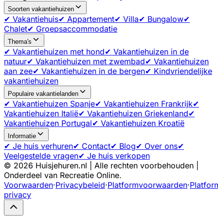
Soorten vakantiehuizen
✔ Vakantiehuis
✔ Appartement
✔ Villa
✔ Bungalow
✔
Chalet
✔ Groepsaccommodatie
Thema's
✔ Vakantiehuizen met hond
✔ Vakantiehuizen in de
natuur
✔ Vakantiehuizen met zwembad
✔ Vakantiehuizen
aan zee
✔ Vakantiehuizen in de bergen
✔ Kindvriendelijke
vakantiehuizen
Populaire vakantielanden
✔ Vakantiehuizen Spanje
✔ Vakantiehuizen Frankrijk
✔
Vakantiehuizen Italië
✔ Vakantiehuizen Griekenland
✔
Vakantiehuizen Portugal
✔ Vakantiehuizen Kroatië
Informatie
✔ Je huis verhuren
✔ Contact
✔ Blog
✔ Over ons
✔
Veelgestelde vragen
✔ Je huis verkopen
©
2026
Huisjehuren.nl | Alle rechten voorbehouden |
Onderdeel van Recreatie Online.
Voorwaarden
·
Privacybeleid
·
Platformvoorwaarden
·
Platfor
privacy