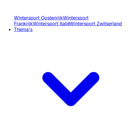
Wintersport Oostenrijk
Wintersport
Frankrijk
Wintersport Italië
Wintersport Zwitserland
Thema's