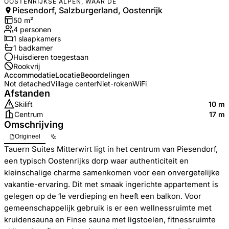
OOSTENRIJKSE ALPEN, WAAR DE
Piesendorf, Salzburgerland, Oostenrijk
50
m²
4
personen
1
slaapkamers
1
badkamer
Huisdieren toegestaan
Rookvrij
Accommodatie
Locatie
Beoordelingen
Not detached
Village center
Niet-roken
WiFi
Afstanden
Skilift
10 m
Centrum
17 m
Omschrijving
Origineel
Tauern Suites Mitterwirt ligt in het centrum van Piesendorf,
een typisch Oostenrijks dorp waar authenticiteit en
kleinschalige charme samenkomen voor een onvergetelijke
vakantie-ervaring. Dit met smaak ingerichte appartement is
gelegen op de 1e verdieping en heeft een balkon. Voor
gemeenschappelijk gebruik is er een wellnessruimte met
kruidensauna en Finse sauna met ligstoelen, fitnessruimte