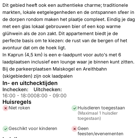
Dit gebied heeft ook een authentieke charme; traditionele
markten, lokale eetgelegenheden en de ontspannen sfeer in
de dorpen rondom maken het plaatje compleet. Eindig je dag
met een glas lokaal gebrouwen bier of een kop warme
glühwein als de zon zakt. Dit appartement biedt je de
perfecte basis om te kiezen: de rust van de bergen of het
avontuur dat om de hoek ligt.
In Kaprun (4,5 km) is een e-laadpunt voor auto's met 6
laadplaatsen inclusief een lounge waar je binnen kunt zitten.
Bij de parkeerplaatsen Maiskogel en Areithbahn
(skigebieden) zijn ook laadpalen
In- en uitchecktijden
Inchecken:
Uitchecken:
16:00
-
18:00
08:00
-
09:00
Huisregels
Niet roken
Huisdieren toegestaan
✕
✓
(
Maximaal 1 huisdier
toegestaan
)
Geschikt voor kinderen
Geen
✓
✕
feesten/evenementen