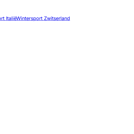
t Italië
Wintersport Zwitserland