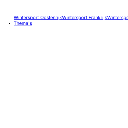
Wintersport Oostenrijk
Wintersport Frankrijk
Winterspor
Thema's