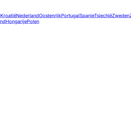
ë
Kroatië
Nederland
Oostenrijk
Portugal
Spanje
Tsjechië
Zweden
and
Hongarije
Polen