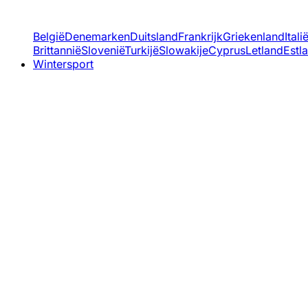
België
Denemarken
Duitsland
Frankrijk
Griekenland
Itali
Brittannië
Slovenië
Turkijë
Slowakije
Cyprus
Letland
Estl
Wintersport