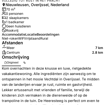
VOLLEDIG TOT RUST IN HET PRACHT
Nieuwleusen, Overijssel, Nederland
70
m²
5
personen
2
slaapkamers
1
badkamer
Geen huisdieren
Rookvrij
Accommodatie
Locatie
Beoordelingen
Niet-roken
WiFi
Vrijstaand
Rural
Afstanden
Meer
7 km
Centrum
2.8 km
Omschrijving
Origineel
Kom overnachten in deze knusse en luxe, rietgedekte
vakakantiewoning. Alle ingrediënten zijn aanwezig om te
ontspannen in het mooie Vechtdal in Overijssel. Te midden
van de landerijen ervaar je rust, ruimte en gastvrijheid.
Lekker ertussenuit met vrienden of familie, terwijl de
kinderen zich vermaken in de dierenweide of op de
trampoline in de tuin. De Heeresteeg is perfect om even te