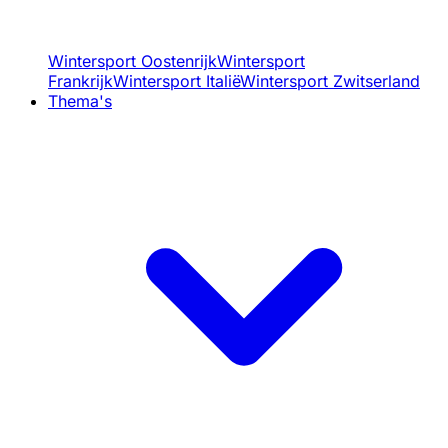
Wintersport Oostenrijk
Wintersport
Frankrijk
Wintersport Italië
Wintersport Zwitserland
Thema's