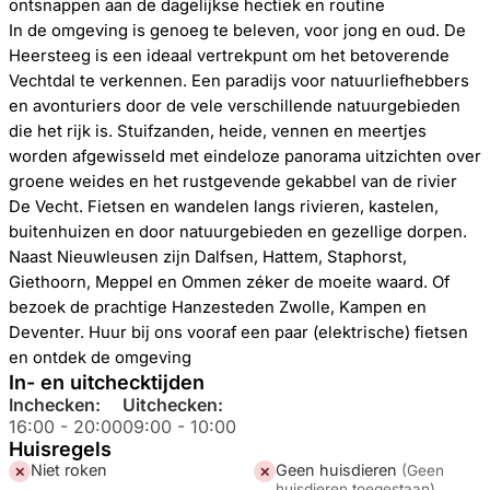
ontsnappen aan de dagelijkse hectiek en routine
In de omgeving is genoeg te beleven, voor jong en oud. De
Heersteeg is een ideaal vertrekpunt om het betoverende
Vechtdal te verkennen. Een paradijs voor natuurliefhebbers
en avonturiers door de vele verschillende natuurgebieden
die het rijk is. Stuifzanden, heide, vennen en meertjes
worden afgewisseld met eindeloze panorama uitzichten over
groene weides en het rustgevende gekabbel van de rivier
De Vecht. Fietsen en wandelen langs rivieren, kastelen,
buitenhuizen en door natuurgebieden en gezellige dorpen.
Naast Nieuwleusen zijn Dalfsen, Hattem, Staphorst,
Giethoorn, Meppel en Ommen zéker de moeite waard. Of
bezoek de prachtige Hanzesteden Zwolle, Kampen en
Deventer. Huur bij ons vooraf een paar (elektrische) fietsen
en ontdek de omgeving
In- en uitchecktijden
Inchecken:
Uitchecken:
16:00
-
20:00
09:00
-
10:00
Huisregels
Niet roken
Geen huisdieren
(
Geen
✕
✕
huisdieren toegestaan
)