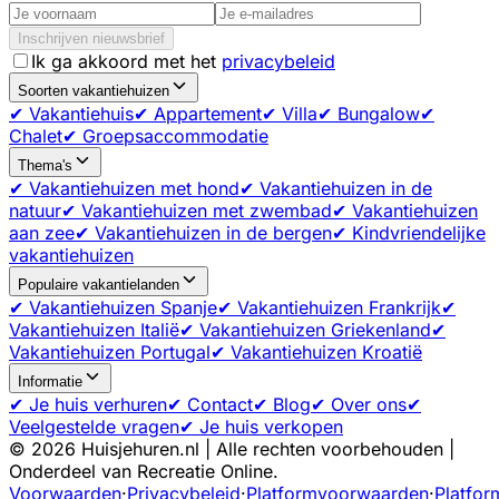
Inschrijven nieuwsbrief
Ik ga akkoord met het
privacybeleid
Soorten vakantiehuizen
✔ Vakantiehuis
✔ Appartement
✔ Villa
✔ Bungalow
✔
Chalet
✔ Groepsaccommodatie
Thema's
✔ Vakantiehuizen met hond
✔ Vakantiehuizen in de
natuur
✔ Vakantiehuizen met zwembad
✔ Vakantiehuizen
aan zee
✔ Vakantiehuizen in de bergen
✔ Kindvriendelijke
vakantiehuizen
Populaire vakantielanden
✔ Vakantiehuizen Spanje
✔ Vakantiehuizen Frankrijk
✔
Vakantiehuizen Italië
✔ Vakantiehuizen Griekenland
✔
Vakantiehuizen Portugal
✔ Vakantiehuizen Kroatië
Informatie
✔ Je huis verhuren
✔ Contact
✔ Blog
✔ Over ons
✔
Veelgestelde vragen
✔ Je huis verkopen
©
2026
Huisjehuren.nl | Alle rechten voorbehouden |
Onderdeel van Recreatie Online.
Voorwaarden
·
Privacybeleid
·
Platformvoorwaarden
·
Platfor