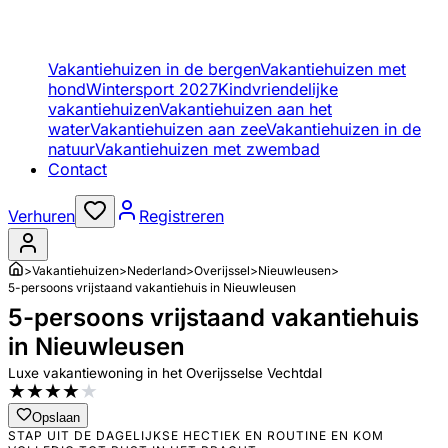
Vakantiehuizen in de bergen
Vakantiehuizen met
hond
Wintersport 2027
Kindvriendelijke
vakantiehuizen
Vakantiehuizen aan het
water
Vakantiehuizen aan zee
Vakantiehuizen in de
natuur
Vakantiehuizen met zwembad
Contact
Verhuren
Registreren
>
Vakantiehuizen
>
Nederland
>
Overijssel
>
Nieuwleusen
>
5-persoons vrijstaand vakantiehuis in Nieuwleusen
5-persoons vrijstaand vakantiehuis
in Nieuwleusen
Luxe vakantiewoning in het Overijsselse Vechtdal
★
★
★
★
★
Opslaan
STAP UIT DE DAGELIJKSE HECTIEK EN ROUTINE EN KOM