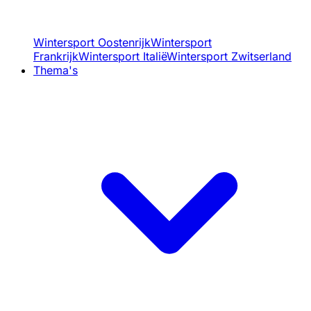
Wintersport Oostenrijk
Wintersport
Frankrijk
Wintersport Italië
Wintersport Zwitserland
Thema's