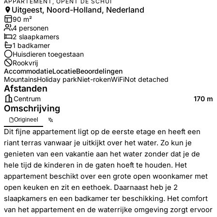
APPARTEMENT, OPENT DE SCHUI
Uitgeest, Noord-Holland, Nederland
90
m²
4
personen
2
slaapkamers
1
badkamer
Huisdieren toegestaan
Rookvrij
Accommodatie
Locatie
Beoordelingen
Mountains
Holiday park
Niet-roken
WiFi
Not detached
Afstanden
Centrum
170 m
Omschrijving
Origineel
Dit fijne appartement ligt op de eerste etage en heeft een
riant terras vanwaar je uitkijkt over het water. Zo kun je
genieten van een vakantie aan het water zonder dat je de
hele tijd de kinderen in de gaten hoeft te houden. Het
appartement beschikt over een grote open woonkamer met
open keuken en zit en eethoek. Daarnaast heb je 2
slaapkamers en een badkamer ter beschikking. Het comfort
van het appartement en de waterrijke omgeving zorgt ervoor