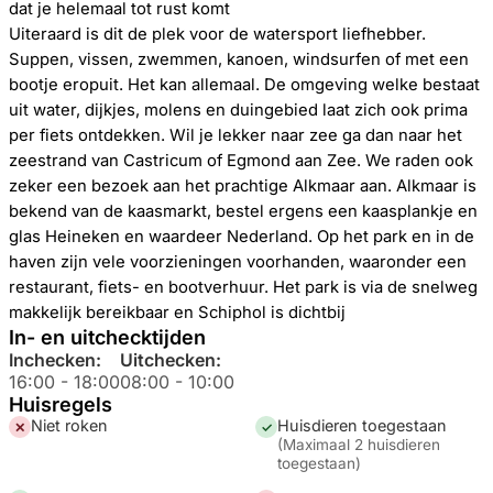
dat je helemaal tot rust komt
Uiteraard is dit de plek voor de watersport liefhebber.
Suppen, vissen, zwemmen, kanoen, windsurfen of met een
bootje eropuit. Het kan allemaal. De omgeving welke bestaat
uit water, dijkjes, molens en duingebied laat zich ook prima
per fiets ontdekken. Wil je lekker naar zee ga dan naar het
zeestrand van Castricum of Egmond aan Zee. We raden ook
zeker een bezoek aan het prachtige Alkmaar aan. Alkmaar is
bekend van de kaasmarkt, bestel ergens een kaasplankje en
glas Heineken en waardeer Nederland. Op het park en in de
haven zijn vele voorzieningen voorhanden, waaronder een
restaurant, fiets- en bootverhuur. Het park is via de snelweg
makkelijk bereikbaar en Schiphol is dichtbij
In- en uitchecktijden
Inchecken:
Uitchecken:
16:00
-
18:00
08:00
-
10:00
Huisregels
Niet roken
Huisdieren toegestaan
✕
✓
(
Maximaal 2 huisdieren
toegestaan
)