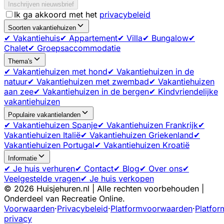
Inschrijven nieuwsbrief
Ik ga akkoord met het
privacybeleid
Soorten vakantiehuizen
✔ Vakantiehuis
✔ Appartement
✔ Villa
✔ Bungalow
✔
Chalet
✔ Groepsaccommodatie
Thema's
✔ Vakantiehuizen met hond
✔ Vakantiehuizen in de
natuur
✔ Vakantiehuizen met zwembad
✔ Vakantiehuizen
aan zee
✔ Vakantiehuizen in de bergen
✔ Kindvriendelijke
vakantiehuizen
Populaire vakantielanden
✔ Vakantiehuizen Spanje
✔ Vakantiehuizen Frankrijk
✔
Vakantiehuizen Italië
✔ Vakantiehuizen Griekenland
✔
Vakantiehuizen Portugal
✔ Vakantiehuizen Kroatië
Informatie
✔ Je huis verhuren
✔ Contact
✔ Blog
✔ Over ons
✔
Veelgestelde vragen
✔ Je huis verkopen
©
2026
Huisjehuren.nl | Alle rechten voorbehouden |
Onderdeel van Recreatie Online.
Voorwaarden
·
Privacybeleid
·
Platformvoorwaarden
·
Platfor
privacy