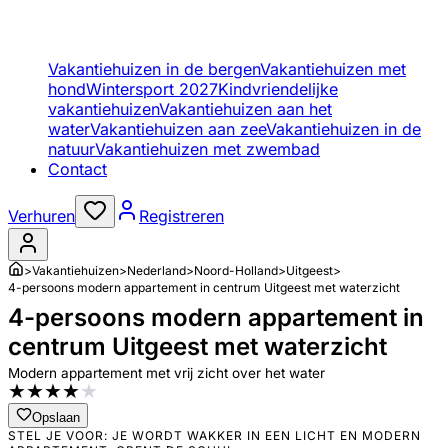
Vakantiehuizen in de bergen
Vakantiehuizen met
hond
Wintersport 2027
Kindvriendelijke
vakantiehuizen
Vakantiehuizen aan het
water
Vakantiehuizen aan zee
Vakantiehuizen in de
natuur
Vakantiehuizen met zwembad
Contact
Verhuren
Registreren
>
Vakantiehuizen
>
Nederland
>
Noord-Holland
>
Uitgeest
>
4-persoons modern appartement in centrum Uitgeest met waterzicht
4-persoons modern appartement in
centrum Uitgeest met waterzicht
Modern appartement met vrij zicht over het water
★
★
★
★
★
Opslaan
STEL JE VOOR: JE WORDT WAKKER IN EEN LICHT EN MODERN