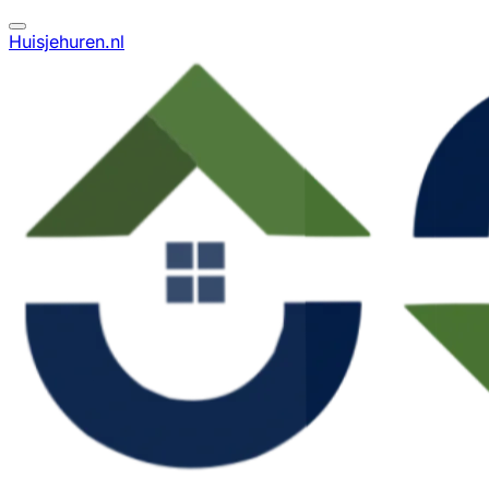
Huisjehuren.nl