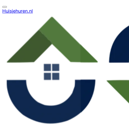
Huisjehuren.nl