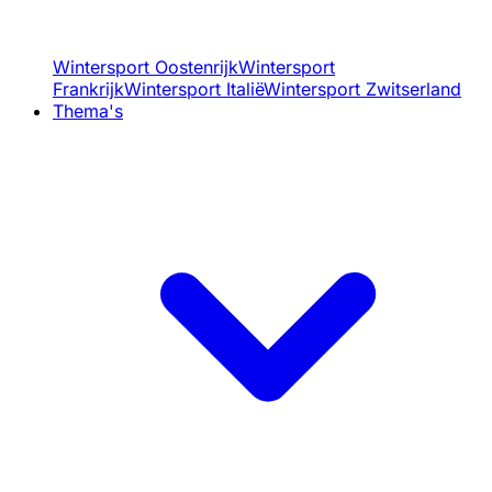
Wintersport Oostenrijk
Wintersport
Frankrijk
Wintersport Italië
Wintersport Zwitserland
Thema's