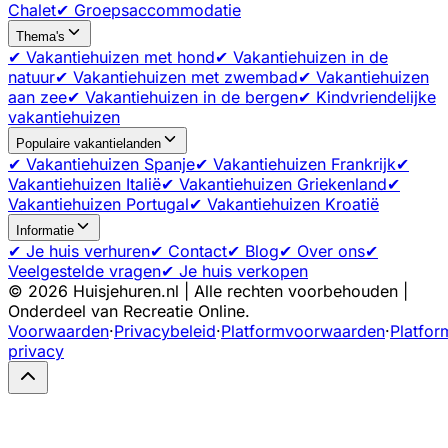
Chalet
✔ Groepsaccommodatie
Thema's
✔ Vakantiehuizen met hond
✔ Vakantiehuizen in de
natuur
✔ Vakantiehuizen met zwembad
✔ Vakantiehuizen
aan zee
✔ Vakantiehuizen in de bergen
✔ Kindvriendelijke
vakantiehuizen
Populaire vakantielanden
✔ Vakantiehuizen Spanje
✔ Vakantiehuizen Frankrijk
✔
Vakantiehuizen Italië
✔ Vakantiehuizen Griekenland
✔
Vakantiehuizen Portugal
✔ Vakantiehuizen Kroatië
Informatie
✔ Je huis verhuren
✔ Contact
✔ Blog
✔ Over ons
✔
Veelgestelde vragen
✔ Je huis verkopen
©
2026
Huisjehuren.nl | Alle rechten voorbehouden |
Onderdeel van Recreatie Online.
Voorwaarden
·
Privacybeleid
·
Platformvoorwaarden
·
Platfor
privacy