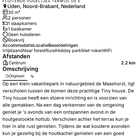
FLUITENDE VOGELTJES TERWIJL DE E
Uden, Noord-Brabant, Nederland
30
m²
2
personen
1
slaapkamers
1
badkamer
Geen huisdieren
Rookvrij
Accommodatie
Locatie
Beoordelingen
Vrijstaand
Near forest
Rural
Holiday park
Niet-roken
WiFi
Afstanden
Centrum
2.2 km
Omschrijving
Origineel
Op een klein vakantiepark in natuurgebied de Maashorst, ligt
verscholen tussen de bomen deze prachtige Tiny house. De
Tiny house heeft een stoere inrichting en is voorzien van
alle gemakken. Na een dag verkennen van de omgeving
geniet je 's avonds van een ontspannen avond in de
houtgestookte hottub. Verscholen achter het terras kun je
hier in alle rust genieten. Tijdens de wat koudere avonden
kun je gezellig bij de houtkachel genieten van een goed