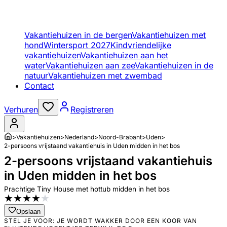
Vakantiehuizen in de bergen
Vakantiehuizen met
hond
Wintersport 2027
Kindvriendelijke
vakantiehuizen
Vakantiehuizen aan het
water
Vakantiehuizen aan zee
Vakantiehuizen in de
natuur
Vakantiehuizen met zwembad
Contact
Verhuren
Registreren
>
Vakantiehuizen
>
Nederland
>
Noord-Brabant
>
Uden
>
2-persoons vrijstaand vakantiehuis in Uden midden in het bos
2-persoons vrijstaand vakantiehuis
in Uden midden in het bos
Prachtige Tiny House met hottub midden in het bos
★
★
★
★
★
Opslaan
STEL JE VOOR: JE WORDT WAKKER DOOR EEN KOOR VAN