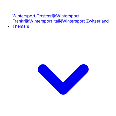
Wintersport Oostenrijk
Wintersport
Frankrijk
Wintersport Italië
Wintersport Zwitserland
Thema's