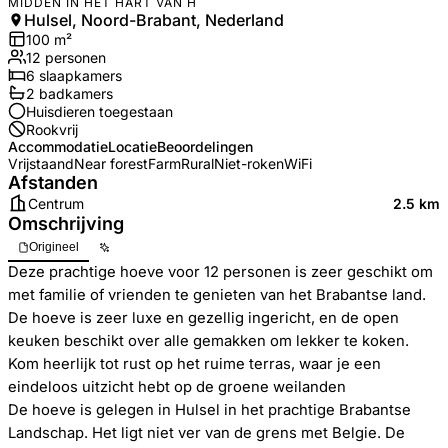
MIDDEN IN HET HART VAN H
Hulsel, Noord-Brabant, Nederland
100
m²
12
personen
6
slaapkamers
2
badkamer
s
Huisdieren toegestaan
Rookvrij
Accommodatie
Locatie
Beoordelingen
Vrijstaand
Near forest
Farm
Rural
Niet-roken
WiFi
Afstanden
Centrum
2.5 km
Omschrijving
Origineel
Deze prachtige hoeve voor 12 personen is zeer geschikt om
met familie of vrienden te genieten van het Brabantse land.
De hoeve is zeer luxe en gezellig ingericht, en de open
keuken beschikt over alle gemakken om lekker te koken.
Kom heerlijk tot rust op het ruime terras, waar je een
eindeloos uitzicht hebt op de groene weilanden
De hoeve is gelegen in Hulsel in het prachtige Brabantse
Landschap. Het ligt niet ver van de grens met Belgie. De