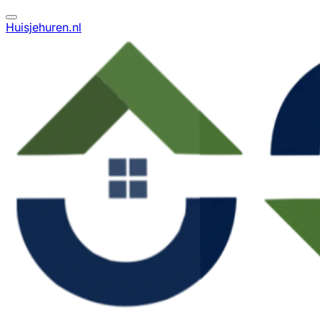
Huisjehuren.nl