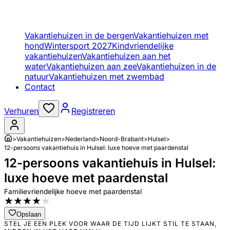
Vakantiehuizen in de bergen
Vakantiehuizen met
hond
Wintersport 2027
Kindvriendelijke
vakantiehuizen
Vakantiehuizen aan het
water
Vakantiehuizen aan zee
Vakantiehuizen in de
natuur
Vakantiehuizen met zwembad
Contact
Verhuren
Registreren
>
Vakantiehuizen
>
Nederland
>
Noord-Brabant
>
Hulsel
>
12-persoons vakantiehuis in Hulsel: luxe hoeve met paardenstal
12-persoons vakantiehuis in Hulsel:
luxe hoeve met paardenstal
Familievriendelijke hoeve met paardenstal
★
★
★
★
★
Opslaan
STEL JE EEN PLEK VOOR WAAR DE TIJD LIJKT STIL TE STAAN,