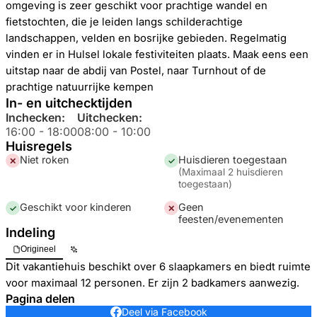
omgeving is zeer geschikt voor prachtige wandel en
fietstochten, die je leiden langs schilderachtige
landschappen, velden en bosrijke gebieden. Regelmatig
vinden er in Hulsel lokale festiviteiten plaats. Maak eens een
uitstap naar de abdij van Postel, naar Turnhout of de
prachtige natuurrijke kempen
In- en uitchecktijden
Inchecken:
Uitchecken:
16:00
-
18:00
08:00
-
10:00
Huisregels
Niet roken
Huisdieren toegestaan
✕
✓
(
Maximaal 2 huisdieren
toegestaan
)
Geschikt voor kinderen
Geen
✓
✕
feesten/evenementen
Indeling
Origineel
Dit vakantiehuis beschikt over 6 slaapkamers en biedt ruimte
voor maximaal 12 personen. Er zijn 2 badkamers aanwezig.
Pagina delen
Deel via Facebook