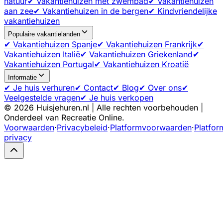
natuur
✔ Vakantiehuizen met zwembad
✔ Vakantiehuizen
aan zee
✔ Vakantiehuizen in de bergen
✔ Kindvriendelijke
vakantiehuizen
Populaire vakantielanden
✔ Vakantiehuizen Spanje
✔ Vakantiehuizen Frankrijk
✔
Vakantiehuizen Italië
✔ Vakantiehuizen Griekenland
✔
Vakantiehuizen Portugal
✔ Vakantiehuizen Kroatië
Informatie
✔ Je huis verhuren
✔ Contact
✔ Blog
✔ Over ons
✔
Veelgestelde vragen
✔ Je huis verkopen
©
2026
Huisjehuren.nl | Alle rechten voorbehouden |
Onderdeel van Recreatie Online.
Voorwaarden
·
Privacybeleid
·
Platformvoorwaarden
·
Platfor
privacy