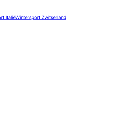
t Italië
Wintersport Zwitserland