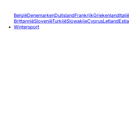
België
Denemarken
Duitsland
Frankrijk
Griekenland
Itali
Brittannië
Slovenië
Turkijë
Slowakije
Cyprus
Letland
Estl
Wintersport