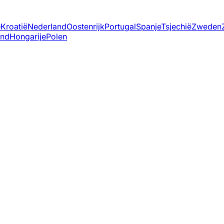
ë
Kroatië
Nederland
Oostenrijk
Portugal
Spanje
Tsjechië
Zweden
and
Hongarije
Polen