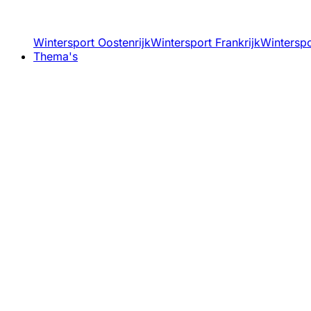
Wintersport Oostenrijk
Wintersport Frankrijk
Winterspor
Thema's