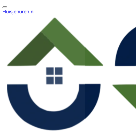
Huisjehuren.nl