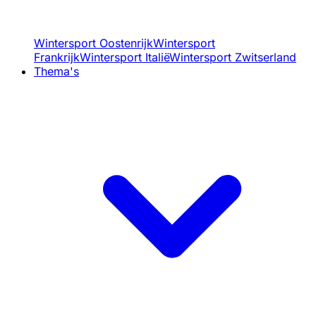
Wintersport Oostenrijk
Wintersport
Frankrijk
Wintersport Italië
Wintersport Zwitserland
Thema's