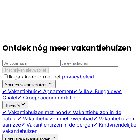
Ontdek nóg meer vakantiehuizen
Inschrijven nieuwsbrief
Ik ga akkoord met het
privacybeleid
Soorten vakantiehuizen
✔ Vakantiehuis
✔ Appartement
✔ Villa
✔ Bungalow
✔
Chalet
✔ Groepsaccommodatie
Thema's
✔ Vakantiehuizen met hond
✔ Vakantiehuizen in de
natuur
✔ Vakantiehuizen met zwembad
✔ Vakantiehuizen
aan zee
✔ Vakantiehuizen in de bergen
✔ Kindvriendelijke
vakantiehuizen
Populaire vakantielanden