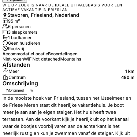
WIE OP ZOEK IS NAAR DE IDEALE UITVALSBASIS VOOR EEN
ACTIEVE VAKANTIE IN FRIESLAN
Stavoren, Friesland, Nederland
95
m²
6
personen
3
slaapkamers
1
badkamer
Geen huisdieren
Rookvrij
Accommodatie
Locatie
Beoordelingen
Niet-roken
WiFi
Not detached
Mountains
Afstanden
Meer
1 km
Centrum
480 m
Omschrijving
Origineel
In de mooiste hoek van Friesland, tussen het IJsselmeer en
de Friese Meren staat dit heerlijke vakantiehuis. Je boot
meer je aan aan je eigen steiger. Het huis heeft twee
terrassen. Aan de voorkant kijk je heerlijk uit op het kanaal
waar de bootjes voorbij varen aan de achterkant is het
heerlijk rustig en kun je zwemmen vanaf de steiger. Kijk uit