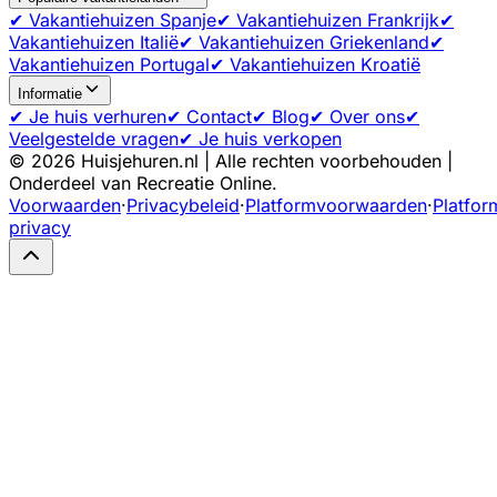
✔ Vakantiehuizen Spanje
✔ Vakantiehuizen Frankrijk
✔
Vakantiehuizen Italië
✔ Vakantiehuizen Griekenland
✔
Vakantiehuizen Portugal
✔ Vakantiehuizen Kroatië
Informatie
✔ Je huis verhuren
✔ Contact
✔ Blog
✔ Over ons
✔
Veelgestelde vragen
✔ Je huis verkopen
©
2026
Huisjehuren.nl | Alle rechten voorbehouden |
Onderdeel van Recreatie Online.
Voorwaarden
·
Privacybeleid
·
Platformvoorwaarden
·
Platfor
privacy