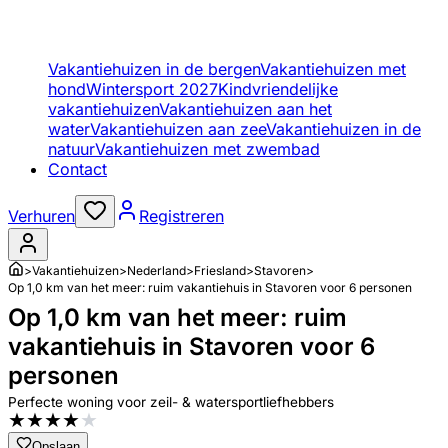
Vakantiehuizen in de bergen
Vakantiehuizen met
hond
Wintersport 2027
Kindvriendelijke
vakantiehuizen
Vakantiehuizen aan het
water
Vakantiehuizen aan zee
Vakantiehuizen in de
natuur
Vakantiehuizen met zwembad
Contact
Verhuren
Registreren
>
Vakantiehuizen
>
Nederland
>
Friesland
>
Stavoren
>
Op 1,0 km van het meer: ruim vakantiehuis in Stavoren voor 6 personen
Op 1,0 km van het meer: ruim
vakantiehuis in Stavoren voor 6
personen
Perfecte woning voor zeil- & watersportliefhebbers
★
★
★
★
★
Opslaan