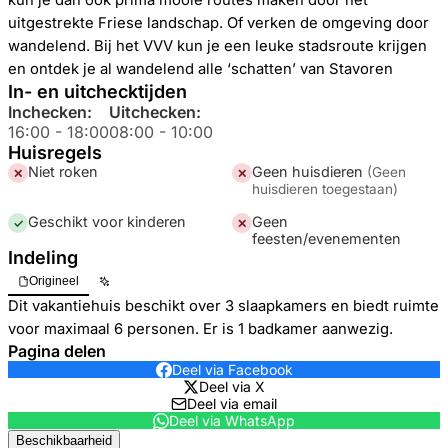
kun je dan ook prima mooie routes maken door het
uitgestrekte Friese landschap. Of verken de omgeving door
wandelend. Bij het VVV kun je een leuke stadsroute krijgen
en ontdek je al wandelend alle ‘schatten’ van Stavoren
In- en uitchecktijden
Inchecken:
Uitchecken:
16:00
-
18:00
08:00
-
10:00
Huisregels
Niet roken
Geen huisdieren
(
Geen
✕
✕
huisdieren toegestaan
)
Geschikt voor kinderen
Geen
✓
✕
feesten/evenementen
Indeling
Origineel
Dit vakantiehuis beschikt over 3 slaapkamers en biedt ruimte
voor maximaal 6 personen. Er is 1 badkamer aanwezig.
Pagina delen
Deel via Facebook
Deel via X
Deel via email
Deel via WhatsApp
Beschikbaarheid