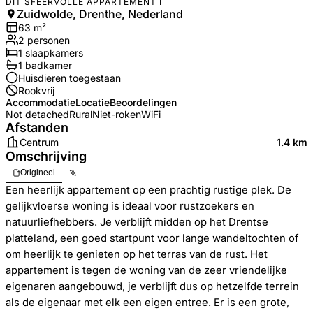
DIT SFEERVOLLE APPARTEMENT I
Zuidwolde, Drenthe, Nederland
63
m²
2
personen
1
slaapkamers
1
badkamer
Huisdieren toegestaan
Rookvrij
Accommodatie
Locatie
Beoordelingen
Not detached
Rural
Niet-roken
WiFi
Afstanden
Centrum
1.4 km
Omschrijving
Origineel
Een heerlijk appartement op een prachtig rustige plek. De
gelijkvloerse woning is ideaal voor rustzoekers en
natuurliefhebbers. Je verblijft midden op het Drentse
platteland, een goed startpunt voor lange wandeltochten of
om heerlijk te genieten op het terras van de rust. Het
appartement is tegen de woning van de zeer vriendelijke
eigenaren aangebouwd, je verblijft dus op hetzelfde terrein
als de eigenaar met elk een eigen entree. Er is een grote,