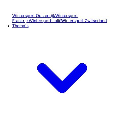
Wintersport Oostenrijk
Wintersport
Frankrijk
Wintersport Italië
Wintersport Zwitserland
Thema's