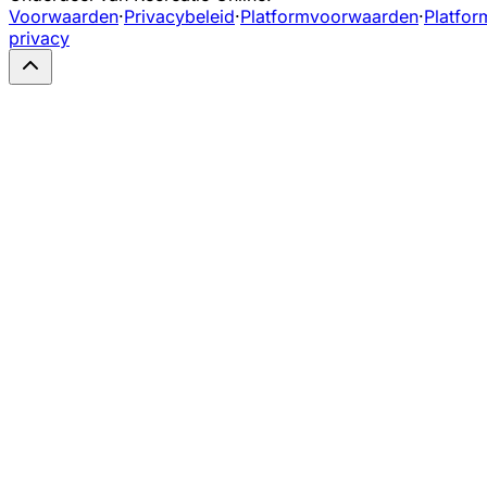
Voorwaarden
·
Privacybeleid
·
Platformvoorwaarden
·
Platfor
privacy