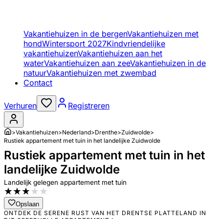
Vakantiehuizen in de bergen
Vakantiehuizen met
hond
Wintersport 2027
Kindvriendelijke
vakantiehuizen
Vakantiehuizen aan het
water
Vakantiehuizen aan zee
Vakantiehuizen in de
natuur
Vakantiehuizen met zwembad
Contact
Verhuren
Registreren
>
Vakantiehuizen
>
Nederland
>
Drenthe
>
Zuidwolde
>
Rustiek appartement met tuin in het landelijke Zuidwolde
Rustiek appartement met tuin in het
landelijke Zuidwolde
Landelijk gelegen appartement met tuin
★
★
★
★
★
Opslaan
ONTDEK DE SERENE RUST VAN HET DRENTSE PLATTELAND IN