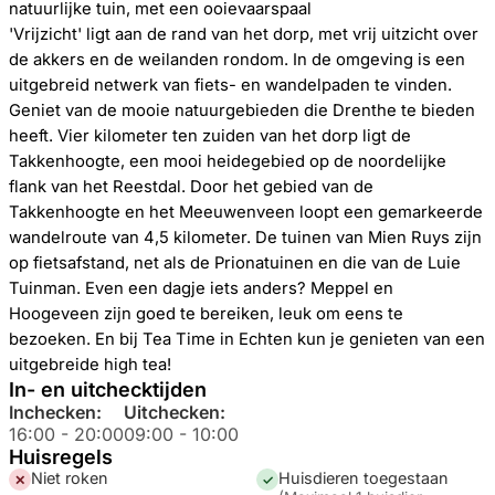
natuurlijke tuin, met een ooievaarspaal
'Vrijzicht' ligt aan de rand van het dorp, met vrij uitzicht over
de akkers en de weilanden rondom. In de omgeving is een
uitgebreid netwerk van fiets- en wandelpaden te vinden.
Geniet van de mooie natuurgebieden die Drenthe te bieden
heeft. Vier kilometer ten zuiden van het dorp ligt de
Takkenhoogte, een mooi heidegebied op de noordelijke
flank van het Reestdal. Door het gebied van de
Takkenhoogte en het Meeuwenveen loopt een gemarkeerde
wandelroute van 4,5 kilometer. De tuinen van Mien Ruys zijn
op fietsafstand, net als de Prionatuinen en die van de Luie
Tuinman. Even een dagje iets anders? Meppel en
Hoogeveen zijn goed te bereiken, leuk om eens te
bezoeken. En bij Tea Time in Echten kun je genieten van een
uitgebreide high tea!
In- en uitchecktijden
Inchecken:
Uitchecken:
16:00
-
20:00
09:00
-
10:00
Huisregels
Niet roken
Huisdieren toegestaan
✕
✓