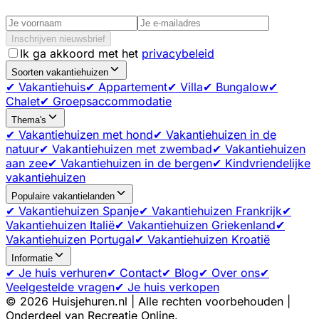
Inschrijven nieuwsbrief
Ik ga akkoord met het
privacybeleid
Soorten vakantiehuizen
✔ Vakantiehuis
✔ Appartement
✔ Villa
✔ Bungalow
✔
Chalet
✔ Groepsaccommodatie
Thema's
✔ Vakantiehuizen met hond
✔ Vakantiehuizen in de
natuur
✔ Vakantiehuizen met zwembad
✔ Vakantiehuizen
aan zee
✔ Vakantiehuizen in de bergen
✔ Kindvriendelijke
vakantiehuizen
Populaire vakantielanden
✔ Vakantiehuizen Spanje
✔ Vakantiehuizen Frankrijk
✔
Vakantiehuizen Italië
✔ Vakantiehuizen Griekenland
✔
Vakantiehuizen Portugal
✔ Vakantiehuizen Kroatië
Informatie
✔ Je huis verhuren
✔ Contact
✔ Blog
✔ Over ons
✔
Veelgestelde vragen
✔ Je huis verkopen
©
2026
Huisjehuren.nl | Alle rechten voorbehouden |
Onderdeel van Recreatie Online.