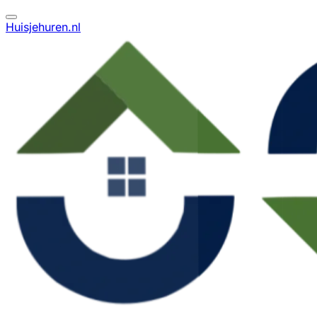
Huisjehuren.nl