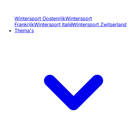
Wintersport Oostenrijk
Wintersport
Frankrijk
Wintersport Italië
Wintersport Zwitserland
Thema's