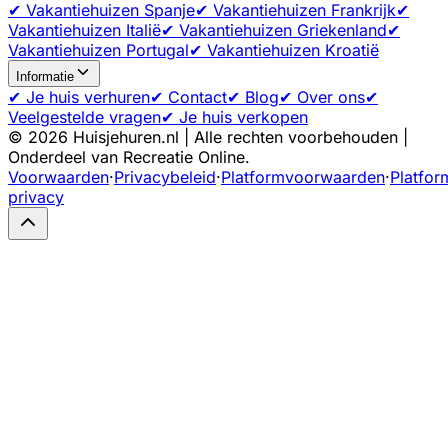
✔ Vakantiehuizen Spanje
✔ Vakantiehuizen Frankrijk
✔
Vakantiehuizen Italië
✔ Vakantiehuizen Griekenland
✔
Vakantiehuizen Portugal
✔ Vakantiehuizen Kroatië
Informatie
✔ Je huis verhuren
✔ Contact
✔ Blog
✔ Over ons
✔
Veelgestelde vragen
✔ Je huis verkopen
©
2026
Huisjehuren.nl | Alle rechten voorbehouden |
Onderdeel van Recreatie Online.
Voorwaarden
·
Privacybeleid
·
Platformvoorwaarden
·
Platfor
privacy