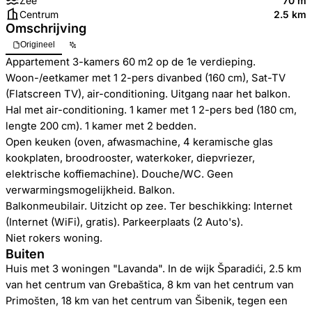
Zee
70 m
Centrum
2.5 km
Omschrijving
Origineel
Appartement 3-kamers 60 m2 op de 1e verdieping.
Woon-/eetkamer met 1 2-pers divanbed (160 cm), Sat-TV
(Flatscreen TV), air-conditioning. Uitgang naar het balkon.
Hal met air-conditioning. 1 kamer met 1 2-pers bed (180 cm,
lengte 200 cm). 1 kamer met 2 bedden.
Open keuken (oven, afwasmachine, 4 keramische glas
kookplaten, broodrooster, waterkoker, diepvriezer,
elektrische koffiemachine). Douche/WC. Geen
verwarmingsmogelijkheid. Balkon.
Balkonmeubilair. Uitzicht op zee. Ter beschikking: Internet
(Internet (WiFi), gratis). Parkeerplaats (2 Auto's).
Niet rokers woning.
Buiten
Huis met 3 woningen "Lavanda". In de wijk Šparadići, 2.5 km
van het centrum van Grebaštica, 8 km van het centrum van
Primošten, 18 km van het centrum van Šibenik, tegen een