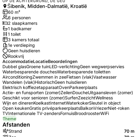
OP DE ACHTERGROND, DE GEU
Šibenik, Midden-Dalmatië, Kroatië
60
m²
6
personen
2
slaapkamers
1
badkamer
1
toilet
3
kamers totaal
1e verdieping
Geen huisdieren
Rookvrij
Accommodatie
Locatie
Beoordelingen
Dubbel glas
Groene tuin
LED-verlichting
Geen wegwerpservies
Waterbesparende douches
Waterbesparende toiletten
Airconditioning
Zwemmen in zee
Fietsen (vlak)
Vaatwasser
Wandelen (vlak)
Historisch
Geen huisdieren
Elektrisch koffiezetapparaat
Oven
Parkeerplaats
Actie- en funsporten (zomer)
Zeilen
Douche
Uitgaansleven (zomer)
Geschikt voor senioren (zomer)
Surfen
Zeezicht
Wellness
Wijn en dineren
Koelkast
Internet
Waterkoker
Sleutel in object
Open keuken
Gratis privéparkeerplaats
Balkon
Vriezer
Niet-roken
TV
Internationale TV-zenders
Fornuis
Broodrooster
WiFi
Theme
Afstanden
Strand
70 m