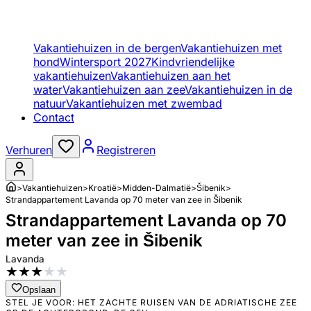
Vakantiehuizen in de bergen
Vakantiehuizen met
hond
Wintersport 2027
Kindvriendelijke
vakantiehuizen
Vakantiehuizen aan het
water
Vakantiehuizen aan zee
Vakantiehuizen in de
natuur
Vakantiehuizen met zwembad
Contact
Verhuren
Registreren
>
Vakantiehuizen
>
Kroatië
>
Midden-Dalmatië
>
Šibenik
>
Strandappartement Lavanda op 70 meter van zee in Šibenik
Strandappartement Lavanda op 70
meter van zee in Šibenik
Lavanda
★
★
★
★
★
Opslaan
STEL JE VOOR: HET ZACHTE RUISEN VAN DE ADRIATISCHE ZEE