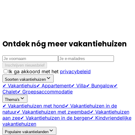
Ontdek nóg meer vakantiehuizen
Inschrijven nieuwsbrief
Ik ga akkoord met het
privacybeleid
Soorten vakantiehuizen
✔ Vakantiehuis
✔ Appartement
✔ Villa
✔ Bungalow
✔
Chalet
✔ Groepsaccommodatie
Thema's
✔ Vakantiehuizen met hond
✔ Vakantiehuizen in de
natuur
✔ Vakantiehuizen met zwembad
✔ Vakantiehuizen
aan zee
✔ Vakantiehuizen in de bergen
✔ Kindvriendelijke
vakantiehuizen
Populaire vakantielanden