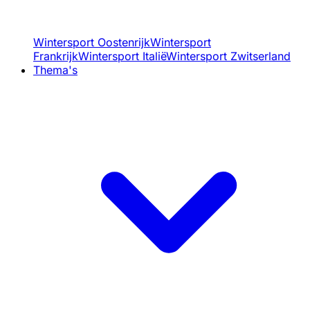
Wintersport Oostenrijk
Wintersport
Frankrijk
Wintersport Italië
Wintersport Zwitserland
Thema's