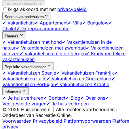
Inschrijven nieuwsbrief
Ik ga akkoord met het
privacybeleid
Soorten vakantiehuizen
✔ Vakantiehuis
✔ Appartement
✔ Villa
✔ Bungalow
✔
Chalet
✔ Groepsaccommodatie
Thema's
✔ Vakantiehuizen met hond
✔ Vakantiehuizen in de
natuur
✔ Vakantiehuizen met zwembad
✔ Vakantiehuizen
aan zee
✔ Vakantiehuizen in de bergen
✔ Kindvriendelijke
vakantiehuizen
Populaire vakantielanden
✔ Vakantiehuizen Spanje
✔ Vakantiehuizen Frankrijk
✔
Vakantiehuizen Italië
✔ Vakantiehuizen Griekenland
✔
Vakantiehuizen Portugal
✔ Vakantiehuizen Kroatië
Informatie
✔ Je huis verhuren
✔ Contact
✔ Blog
✔ Over ons
✔
Veelgestelde vragen
✔ Je huis verkopen
©
2026
Huisjehuren.nl | Alle rechten voorbehouden |
Onderdeel van Recreatie Online.
Voorwaarden
·
Privacybeleid
·
Platformvoorwaarden
·
Platfor
privacy