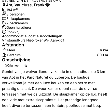
GEUREN VAN DE PROVENCE JE OMA
Apt, Vaucluse, Frankrijk
184
m²
8
personen
3
slaapkamers
2
badkamer
s
Geen huisdieren
Rookvrij
Accommodatie
Locatie
Beoordelingen
Vrijstaand
Rural
Niet-roken
WiFi
Aan-golf
Afstanden
Meer
4 km
Centrum
800 m
Omschrijving
Origineel
Geniet van je welverdiende vakantie in dit landhuis op 3 km
van Apt in het Parc Naturel du Luberon. De bastide
verwelkomt je met een luxe keuken en een serre met
prachtig uitzicht. De woonkamer opent naar de diverse
terrassen met weids uitzicht. De slaapkamer op de b.g. heeft
een vide met extra slaapruimte. Het prachtige landgoed
heeft diverse terrassen, een fontein, poolhouse met bbq,