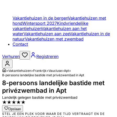
Vakantiehuizen in de bergen
Vakantiehuizen met
hond
Wintersport 2027
Kindvriendelijke
vakantiehuizen
Vakantiehuizen aan het
water
Vakantiehuizen aan zee
Vakantiehuizen in de
natuur
Vakantiehuizen met zwembad
Contact
Verhuren
Registreren
>
Vakantiehuizen
>
Frankrijk
>
Vaucluse
>
Apt
>
8-persoons landelijke bastide met privézwembad in Apt
8-persoons landelijke bastide met
privézwembad in Apt
Landelijk gelegen bastide met privézwembad
★
★
★
★
★
Opslaan
STEL JE EEN PLEK VOOR WAAR DE TIJD VERTRAAGT EN DE