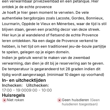
een verwarmbaar privézwembad en een petanque. Hier
ontdek je de echte provence
Je hoeft je hier geen moment te vervelen. De vele
authentieke bergdorpjes zoals Lacoste, Gordes, Bonnieux,
Lourmarin, Oppède le Vieux en Ménerbes, waar de tijd is stil
blijven staan, geven een prachtig decor van deze streek.
Hier kun je al wandelend of fietsend de echte Provence
leren ontdekken. Na een dagje de Provence verkend te
hebben, is het tijd om een traditioneel jeu-de-boule partijtje
te spelen, gelegen op je eigen domein.
Indien je gebruik wenst te maken van de zwembad
verwarming, dan dien je dit bij je reservering aan te geven.
De temperatuur is gegarandeerd tot 28 graden indien dit
tijdig wordt aangevraagd. (minimaal 10 dagen op voorhand)
In- en uitchecktijden
Inchecken:
Uitchecken:
17:00
-
19:00
09:00
-
10:00
Huisregels
Niet roken
Geen huisdieren
(
Geen
✕
✕
huisdieren toegestaan
)