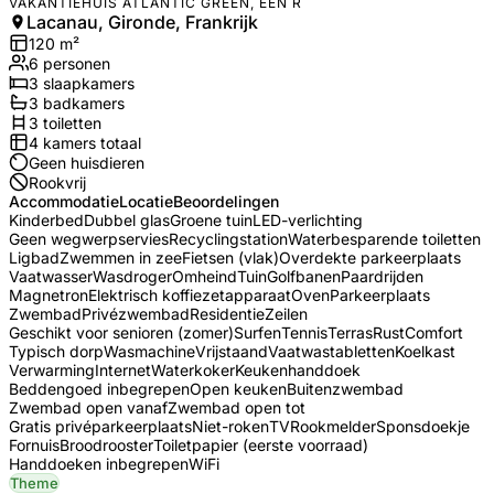
VAKANTIEHUIS ATLANTIC GREEN, EEN R
Lacanau, Gironde, Frankrijk
120
m²
6
personen
3
slaapkamers
3
badkamer
s
3
toilet
ten
4
kamers totaal
Geen huisdieren
Rookvrij
Accommodatie
Locatie
Beoordelingen
Kinderbed
Dubbel glas
Groene tuin
LED-verlichting
Geen wegwerpservies
Recyclingstation
Waterbesparende toiletten
Ligbad
Zwemmen in zee
Fietsen (vlak)
Overdekte parkeerplaats
Vaatwasser
Wasdroger
Omheind
Tuin
Golfbanen
Paardrijden
Magnetron
Elektrisch koffiezetapparaat
Oven
Parkeerplaats
Zwembad
Privézwembad
Residentie
Zeilen
Geschikt voor senioren (zomer)
Surfen
Tennis
Terras
Rust
Comfort
Typisch dorp
Wasmachine
Vrijstaand
Vaatwastabletten
Koelkast
Verwarming
Internet
Waterkoker
Keukenhanddoek
Beddengoed inbegrepen
Open keuken
Buitenzwembad
Zwembad open vanaf
Zwembad open tot
Gratis privéparkeerplaats
Niet-roken
TV
Rookmelder
Sponsdoekje
Fornuis
Broodrooster
Toiletpapier (eerste voorraad)
Handdoeken inbegrepen
WiFi
Theme