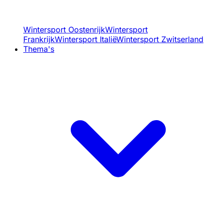
Wintersport Oostenrijk
Wintersport
Frankrijk
Wintersport Italië
Wintersport Zwitserland
Thema's