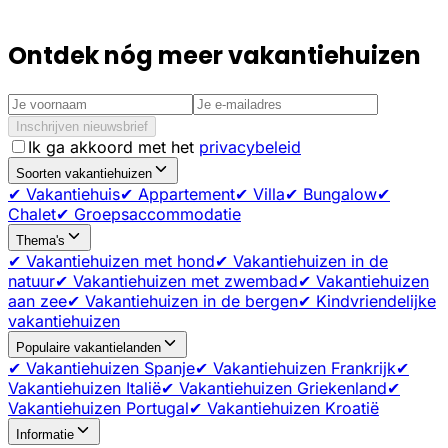
Ontdek nóg meer vakantiehuizen
Inschrijven nieuwsbrief
Ik ga akkoord met het
privacybeleid
Soorten vakantiehuizen
✔ Vakantiehuis
✔ Appartement
✔ Villa
✔ Bungalow
✔
Chalet
✔ Groepsaccommodatie
Thema's
✔ Vakantiehuizen met hond
✔ Vakantiehuizen in de
natuur
✔ Vakantiehuizen met zwembad
✔ Vakantiehuizen
aan zee
✔ Vakantiehuizen in de bergen
✔ Kindvriendelijke
vakantiehuizen
Populaire vakantielanden
✔ Vakantiehuizen Spanje
✔ Vakantiehuizen Frankrijk
✔
Vakantiehuizen Italië
✔ Vakantiehuizen Griekenland
✔
Vakantiehuizen Portugal
✔ Vakantiehuizen Kroatië
Informatie