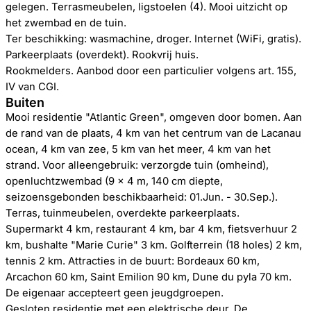
gelegen. Terrasmeubelen, ligstoelen (4). Mooi uitzicht op
het zwembad en de tuin.
Ter beschikking: wasmachine, droger. Internet (WiFi, gratis).
Parkeerplaats (overdekt). Rookvrij huis.
Rookmelders. Aanbod door een particulier volgens art. 155,
IV van CGI.
Buiten
Mooi residentie "Atlantic Green", omgeven door bomen. Aan
de rand van de plaats, 4 km van het centrum van de Lacanau
ocean, 4 km van zee, 5 km van het meer, 4 km van het
strand. Voor alleengebruik: verzorgde tuin (omheind),
openluchtzwembad (9 x 4 m, 140 cm diepte,
seizoensgebonden beschikbaarheid: 01.Jun. - 30.Sep.).
Terras, tuinmeubelen, overdekte parkeerplaats.
Supermarkt 4 km, restaurant 4 km, bar 4 km, fietsverhuur 2
km, bushalte "Marie Curie" 3 km. Golfterrein (18 holes) 2 km,
tennis 2 km. Attracties in de buurt: Bordeaux 60 km,
Arcachon 60 km, Saint Emilion 90 km, Dune du pyla 70 km.
De eigenaar accepteert geen jeugdgroepen.
Gesloten residentie met een elektrische deur. De