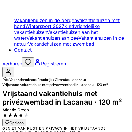
Vakantiehuizen in de bergen
Vakantiehuizen met
hond
Wintersport 2027
Kindvriendelijke
vakantiehuizen
Vakantiehuizen aan het
water
Vakantiehuizen aan zee
Vakantiehuizen in de
natuur
Vakantiehuizen met zwembad
Contact
Verhuren
Registreren
>
Vakantiehuizen
>
Frankrijk
>
Gironde
>
Lacanau
>
Vrijstaand vakantiehuis met privézwembad in Lacanau · 120 m²
Vrijstaand vakantiehuis met
privézwembad in Lacanau · 120 m²
Atlantic Green
★
★
★
★
★
Opslaan
GENIET VAN RUST EN PRIVACY IN HET VRIJSTAANDE